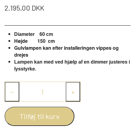
WEBSHOP
DAYBED/CHAISELONG
BELYSNING
2.195,00 DKK
BELYSNING
VÆGPANELER
SPEJLE
PARKERING
ENTRE
VÆGPANELER
VÆGPANELER
SPEJLE
Diameter 60 cm
Højde 150 cm
AFHENTNING
BELYSNING
SPEJLE
Gulvlampen kan efter installeringen vippes og
SPEJLE
drejes
MONTERING & LEVERING
Lampen kan med ved hjælp af en dimmer justeres i
REOLER
lysstyrke.
OM OS
VÆGPANELER
REOL EDGE
−
+
REOL MISTRAL
SPEJLE
Tilføj til kurv
REOL SIGN