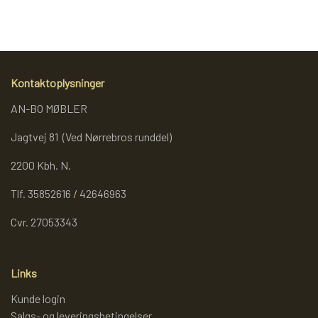
REOL BASIC
REOLER/OPBEVARING
Kontaktoplysninger
AN-BO MØBLER
BOGREOLER 40 CM DYBDE
Jagtvej 81 (Ved Nørrebros runddel)
2200 Kbh. N.
REOLSÆT
Tlf. 35852616 / 42646963
Cvr. 27053343
Links
Kunde login
Salgs- og leveringsbetingelser