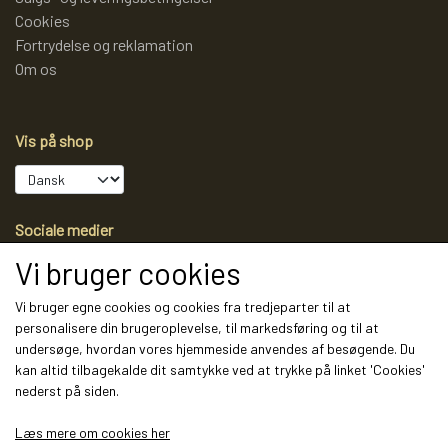
Cookies
Fortrydelse og reklamation
Om os
Vis på shop
Sociale medier
Vi bruger cookies
Vi bruger egne cookies og cookies fra tredjeparter til at
personalisere din brugeroplevelse, til markedsføring og til at
Modtag vores nyhedsbrev via e-mail
undersøge, hvordan vores hjemmeside anvendes af besøgende. Du
kan altid tilbagekalde dit samtykke ved at trykke på linket 'Cookies'
Tilmeld
nederst på siden.
(mere information)
Læs mere om cookies her