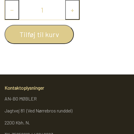
−
+
REOL BASIC
REOLER/OPBEVARING
Tilføj til kurv
BOGREOLER 40 CM DYBDE
REOLSÆT
Kontaktoplysninger
AN-BO MØBLER
Jagtvej 81 (Ved Nørrebros runddel)
2200 Kbh. N.