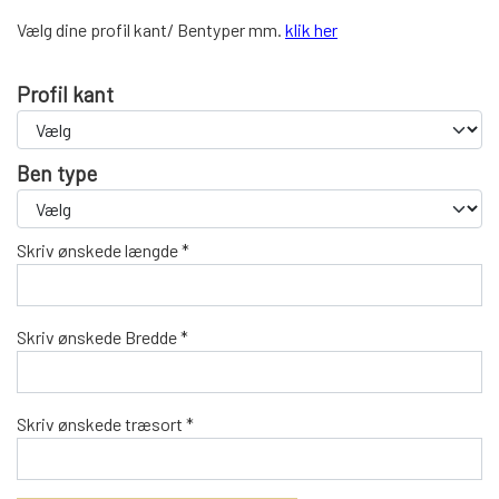
WEBSHOP
DAYBED/CHAISELONG
BELYSNING
Vælg dine profil kant/ Bentyper mm.
klik her
BELYSNING
VÆGPANELER
SPEJLE
PARKERING
ENTRE
Profil kant
VÆGPANELER
VÆGPANELER
SPEJLE
AFHENTNING
BELYSNING
Ben type
SPEJLE
SPEJLE
MONTERING & LEVERING
REOLER
Skriv ønskede længde *
OM OS
VÆGPANELER
REOL EDGE
Skriv ønskede Bredde *
REOL MISTRAL
SPEJLE
Skriv ønskede træsort *
REOL SIGN