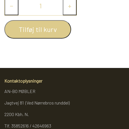
−
+
REOL BASIC
Tilføj til kurv
REOLER/OPBEVARING
BOGREOLER 40 CM DYBDE
REOLSÆT
Kontaktoplysninger
AN-BO MØBLER
Jagtvej 81 (Ved Nørrebros runddel)
2200 Kbh. N.
Tlf. 35852616 / 42646963