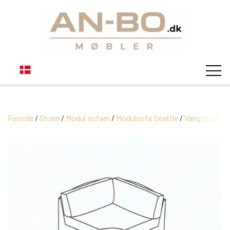
Forside
Stuen
Modul sofaer
STUEN
Modulsofa Seattle
Vælg moduler
SOFA
SPISESTUEN
MODUL SOFAER
VITRINER
SOVEVÆRELSE
MODUL SOFA DALLAS
SOFABORDE
SKÆNKE