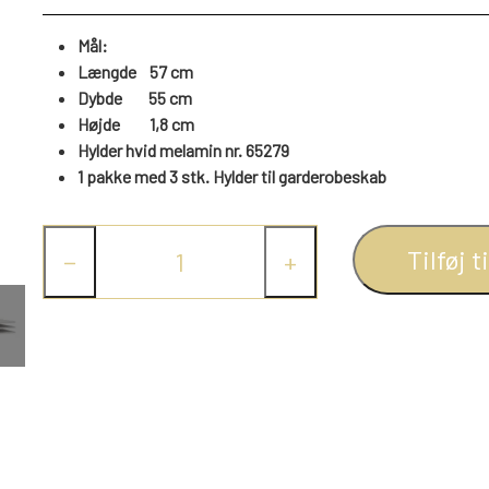
Mål:
Længde 57 cm
Dybde 55 cm
Højde 1,8 cm
Hylder hvid melamin nr. 65279
1 pakke med 3 stk. Hylder til garderobeskab
Tilføj t
−
+