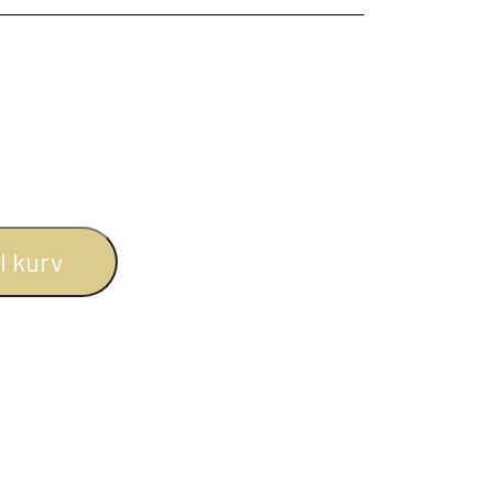
BOGREOLER 40 CM DYBDE
REOLSÆT
il kurv