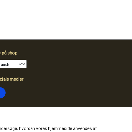
s på shop
ciale medier
dtag vores nyhedsbrev via e-mail
Tilmeld
at undersøge, hvordan vores hjemmeside anvendes af