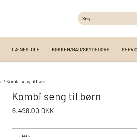
LÆNESTOLE
KØKKEN/BAD/SKYDEDØRE
SERVI
MODUL SOFAER
ge
Kombi seng til børn
MODUL SOFA DALLAS
 I WEBSHOPPEN
Kombi seng til børn
MODUL SOFA DETROIT
6.498,00 DKK
MODUL SOFA SEATTLE
Mål: