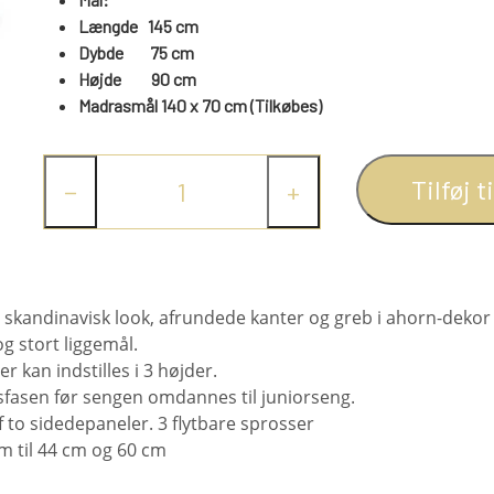
Længde 145 cm
Dybde 75 cm
Højde
90
cm
Madrasmål 140 x 70 cm (Tilkøbes)
Tilføj t
−
+
skandinavisk look, afrundede kanter og greb i ahorn-dekor 
 stort liggemål.
 kan indstilles i 3 højder.
sfasen før sengen omdannes til juniorseng.
f to sidedepaneler.
3 flytbare sprosser
m til 44 cm og 60 cm