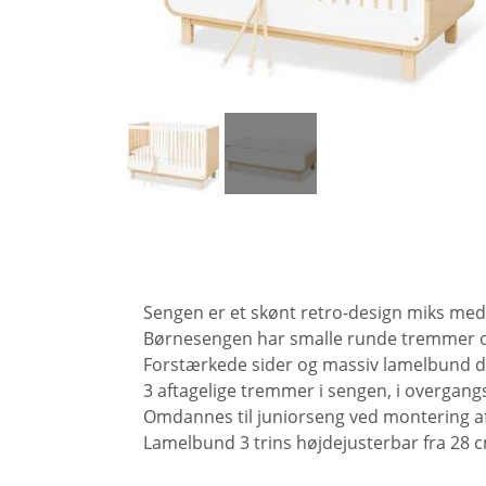
KONTORSTOLE
BARBORDE
SMINKEBORDE/SMYKKESKABE
VÆGPANELER
OM OS
SKRIVEBORDE
ENTRE
BELYSNING
SPEJLE
DAYBED/CHAISELONG
BELYSNING
VÆGPANELER
ENTRE
VÆGPANELER
SPEJLE
BELYSNING
SPEJLE
VÆGPANELER
SPEJLE
Sengen er et skønt retro-design miks med 
Børnesengen har smalle runde tremmer og
Forstærkede sider og massiv lamelbund der
3 aftagelige tremmer i sengen, i overgang
Omdannes til juniorseng ved montering a
Lamelbund 3 trins højdejusterbar fra 28 c