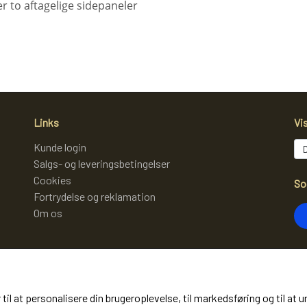
er to aftagelige sidepaneler
Links
Vi
Kunde login
Salgs- og leveringsbetingelser
Cookies
So
Fortrydelse og reklamation
Om os
Mo
 til at personalisere din brugeroplevelse, til markedsføring og til 