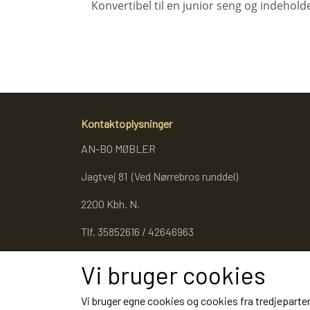
Konvertibel til en junior seng og indehold
Kontaktoplysninger
AN-BO MØBLER
Jagtvej 81 (Ved Nørrebros runddel)
2200 Kbh. N.
Tlf. 35852616 / 42646963
Cvr. 27053343
Vi bruger cookies
Vi bruger egne cookies og cookies fra tredjeparter