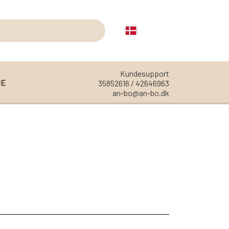
Kundesupport
CE
35852616 / 42646963
an-bo@an-bo.dk
REOLER
REOL EDGE
REOL MISTRAL
REOL SIGN
REOL BASIC
REOLER/OPBEVARING