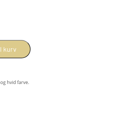
BOGREOLER 40 CM DYBDE
REOLSÆT
il kurv
og hvid farve.