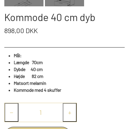
WEBSHOP
DAYBED/CHAISELONG
BELYSNING
BELYSNING
VÆGPANELER
Kommode 40 cm dyb
SPEJLE
PARKERING
ENTRE
VÆGPANELER
VÆGPANELER
898,00 DKK
SPEJLE
AFHENTNING
BELYSNING
SPEJLE
SPEJLE
Mål:
MONTERING & LEVERING
REOLER
Længde 70cm
Dybde 40 cm
Højde
82
cm
OM OS
VÆGPANELER
REOL EDGE
Matsort melamin
Kommode med 4 skuffer
REOL MISTRAL
SPEJLE
−
+
REOL SIGN