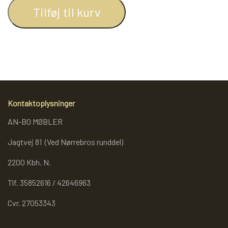
Tilføj til kurv
REOL BASIC
REOLER/OPBEVARING
BOGREOLER 40 CM DYBDE
Kontaktoplysninger
AN-BO MØBLER
REOLSÆT
Jagtvej 81 (Ved Nørrebros runddel)
2200 Kbh. N.
Tlf. 35852616 / 42646963
Cvr. 27053343