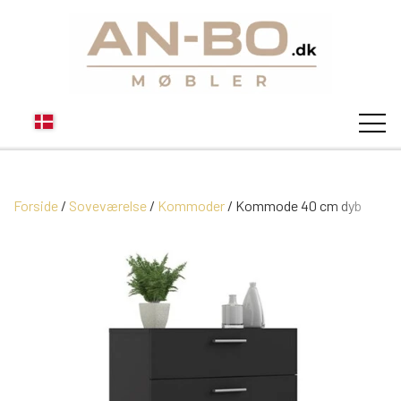
Forside
Soveværelse
STUEN
Kommoder
Kommode 40 cm dyb
SOFA
SPISESTUEN
MODUL SOFAER
VITRINER
SOVEVÆRELSE
MODUL SOFA DALLAS
SOFABORDE
SKÆNKE