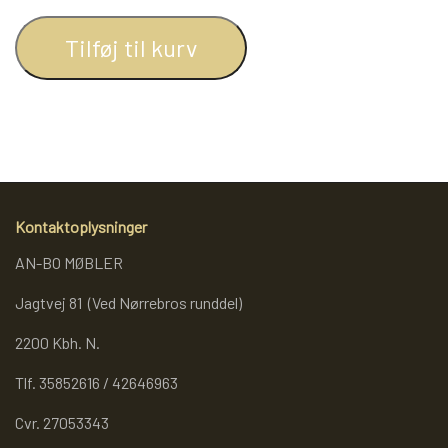
REOL BASIC
Tilføj til kurv
REOLER/OPBEVARING
BOGREOLER 40 CM DYBDE
Kontaktoplysninger
REOLSÆT
AN-BO MØBLER
Jagtvej 81 (Ved Nørrebros runddel)
2200 Kbh. N.
Tlf. 35852616 / 42646963
Cvr. 27053343