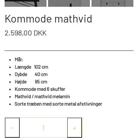
WEBSHOP
DAYBED/CHAISELONG
BELYSNING
BELYSNING
VÆGPANELER
Kommode mathvid
SPEJLE
PARKERING
ENTRE
VÆGPANELER
VÆGPANELER
2.598,00 DKK
SPEJLE
AFHENTNING
BELYSNING
SPEJLE
SPEJLE
Mål:
MONTERING & LEVERING
REOLER
Længde 102 cm
Dybde 40 cm
Højde
95
cm
OM OS
VÆGPANELER
REOL EDGE
Kommode med 6 skuffer
Mathvid / mathvid melamin
Sorte træben med sorte metal afstivninger
REOL MISTRAL
SPEJLE
−
+
REOL SIGN