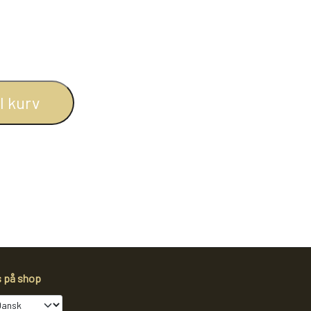
BOGREOLER 40 CM DYBDE
REOLSÆT
il kurv
s på shop