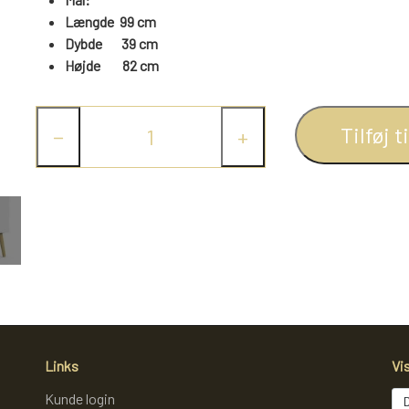
Længde 99 cm
Dybde 39 cm
Højde
82
cm
Tilføj t
−
+
Links
Vi
Kunde login