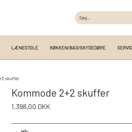
LÆNESTOLE
KØKKEN/BAD/SKYDEDØRE
SERVI
MODUL SOFAER
2 skuffer
MODUL SOFA DALLAS
 I WEBSHOPPEN
Kommode 2+2 skuffer
MODUL SOFA DETROIT
1.398,00 DKK
MODUL SOFA SEATTLE
Mål: