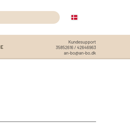
Kundesupport
CE
35852616 / 42646963
an-bo@an-bo.dk
REOLER
REOL EDGE
REOL MISTRAL
REOL SIGN
REOL BASIC
REOLER/OPBEVARING