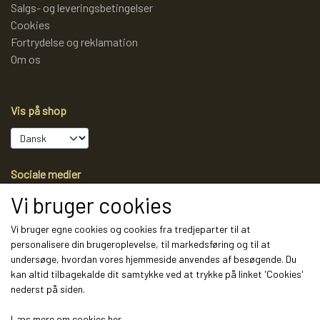
Salgs- og leveringsbetingelser
Cookies
Fortrydelse og reklamation
Om os
Vis på shop
Sociale medier
Vi bruger cookies
Vi bruger egne cookies og cookies fra tredjeparter til at
personalisere din brugeroplevelse, til markedsføring og til at
Modtag vores nyhedsbrev via e-mail
undersøge, hvordan vores hjemmeside anvendes af besøgende. Du
kan altid tilbagekalde dit samtykke ved at trykke på linket 'Cookies'
Tilmeld
nederst på siden.
(mere information)
Læs mere om cookies her