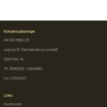
REOL BASIC
REOLER/OPBEVARING
Kontaktoplysninger
AN-BO MØBLER
BOGREOLER 40 CM DYBDE
Jagtvej 81 (Ved Nørrebros runddel)
REOLSÆT
2200 Kbh. N.
Tlf. 35852616 / 42646963
Cvr. 27053343
Links
Kunde login