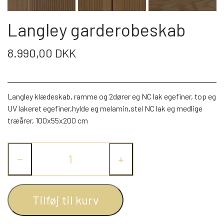
WEBSHOP
DAYBED/CHAISELONG
BELYSNING
BELYSNING
VÆGPANELER
Langley garderobeskab
SPEJLE
PARKERING
ENTRE
VÆGPANELER
VÆGPANELER
8.990,00 DKK
SPEJLE
AFHENTNING
BELYSNING
SPEJLE
SPEJLE
Langley klædeskab, ramme og 2dører eg NC lak egefiner, top eg
MONTERING & LEVERING
REOLER
UV lakeret egefiner,hylde eg melamin,stel NC lak eg medlige
træårer, 100x55x200 cm
OM OS
VÆGPANELER
REOL EDGE
−
+
REOL MISTRAL
SPEJLE
Tilføj til kurv
REOL SIGN