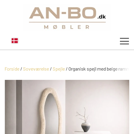
Forside
Soveværelse
STUEN
Spejle
Organisk spejl med beige ramme
SOFA
SPISESTUEN
MODUL SOFAER
VITRINER
SOVEVÆRELSE
MODUL SOFA DALLAS
SOFABORDE
SKÆNKE