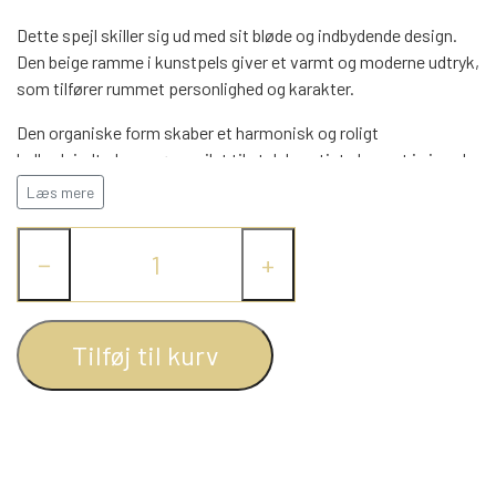
WEBSHOP
DAYBED/CHAISELONG
BELYSNING
BELYSNING
Dette spejl skiller sig ud med sit bløde og indbydende design.
VÆGPANELER
SPEJLE
Den beige ramme i kunstpels giver et varmt og moderne udtryk,
PARKERING
ENTRE
som tilfører rummet personlighed og karakter.
VÆGPANELER
VÆGPANELER
SPEJLE
Den organiske form skaber et harmonisk og roligt
AFHENTNING
helhedsindtryk og gør spejlet til et dekorativt element i sig selv.
BELYSNING
SPEJLE
SPEJLE
Perfekt til soveværelset, entréen eller som en trendy detalje i
Læs mere
stuen, hvor det både fungerer som praktisk spejl og
MONTERING & LEVERING
REOLER
stemningsskabende indretning.
−
+
Et unikt spejl med charme og kant, der løfter enhver bolig med
OM OS
sit bløde og moderne udtryk.
VÆGPANELER
REOL EDGE
Tilføj til kurv
Farve:
Beige
Materiale:
Glas og MDF
REOL MISTRAL
SPEJLE
REOL SIGN