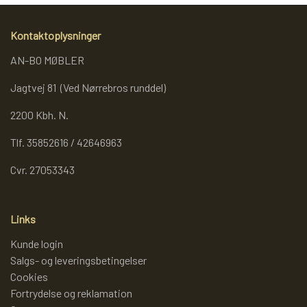
REOL BASIC
Kontaktoplysninger
AN-BO MØBLER
REOLER/OPBEVARING
Jagtvej 81 (Ved Nørrebros runddel)
2200 Kbh. N.
BOGREOLER 40 CM DYBDE
Tlf. 35852616 / 42646963
REOLSÆT
Cvr. 27053343
Links
Kunde login
Salgs- og leveringsbetingelser
Cookies
Fortrydelse og reklamation