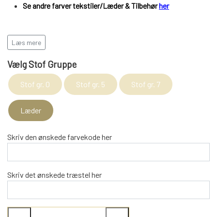
Se andre farver tekstiler/Læder & Tilbehør
her
REOL BASIC
Læs mere
REOLER/OPBEVARING
Vælg Stof Gruppe
BOGREOLER 40 CM DYBDE
Stof gr. 0
Stof gr. 5
Stof gr. 7
Læder
REOLSÆT
Skriv den ønskede farvekode her
Skriv det ønskede træstel her