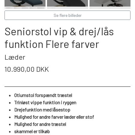
WEBSHOP
DAYBED/CHAISELONG
BELYSNING
BELYSNING
VÆGPANELER
Se flere billeder
SPEJLE
PARKERING
ENTRE
VÆGPANELER
Seniorstol vip & drej/lås
VÆGPANELER
SPEJLE
funktion Flere farver
AFHENTNING
BELYSNING
SPEJLE
SPEJLE
Læder
MONTERING & LEVERING
REOLER
10.990,00 DKK
OM OS
VÆGPANELER
REOL EDGE
Otiumstol forspændt træstel
Trinløst vippe funktion i ryggen
REOL MISTRAL
SPEJLE
Drejefunktion med låsestop
Mulighed for andre farver læder eller stof
Mulighed for andre træstel
REOL SIGN
skammel er tilkøb