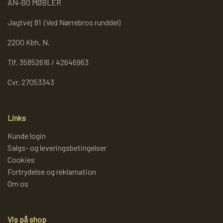
AN-BO MØBLER
Jagtvej 81 (Ved Nørrebros runddel)
2200 Kbh. N.
Tlf. 35852616 / 42646963
Cvr. 27053343
Links
Kunde login
Salgs- og leveringsbetingelser
Cookies
Fortrydelse og reklamation
Om os
Vis på shop