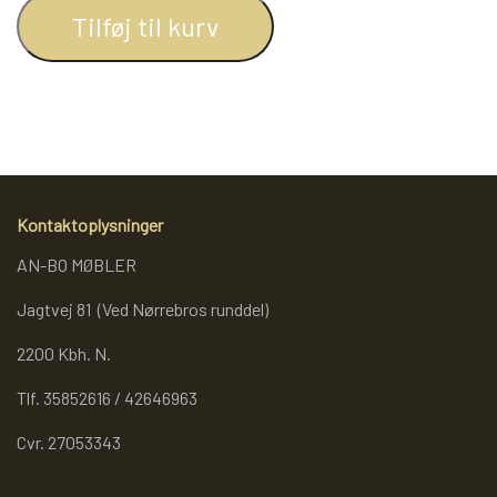
Tilføj til kurv
REOL BASIC
REOLER/OPBEVARING
BOGREOLER 40 CM DYBDE
Kontaktoplysninger
AN-BO MØBLER
REOLSÆT
Jagtvej 81 (Ved Nørrebros runddel)
2200 Kbh. N.
Tlf. 35852616 / 42646963
Cvr. 27053343