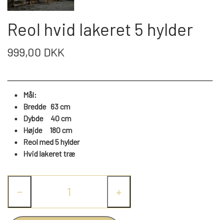
WEBSHOP
DAYBED/CHAISELONG
BELYSNING
BELYSNING
VÆGPANELER
Reol hvid lakeret 5 hylder
SPEJLE
PARKERING
ENTRE
VÆGPANELER
VÆGPANELER
999,00 DKK
SPEJLE
AFHENTNING
BELYSNING
SPEJLE
SPEJLE
Mål:
MONTERING & LEVERING
REOLER
Bredde 63 cm
Dybde 40 cm
Højde
180
cm
OM OS
VÆGPANELER
REOL EDGE
Reol med 5 hylder
Hvid lakeret træ
REOL MISTRAL
SPEJLE
−
+
REOL SIGN