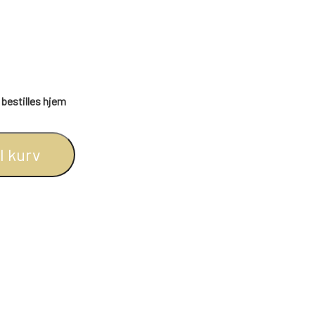
BOGREOLER 40 CM DYBDE
REOLSÆT
n bestilles hjem
il kurv