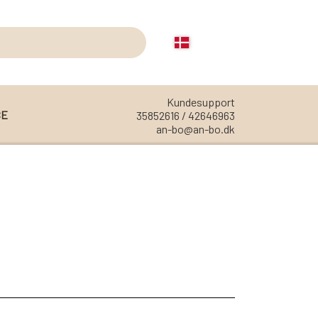
Kundesupport
CE
35852616 / 42646963
an-bo@an-bo.dk
REOLER
REOL EDGE
REOL MISTRAL
REOL SIGN
REOL BASIC
REOLER/OPBEVARING