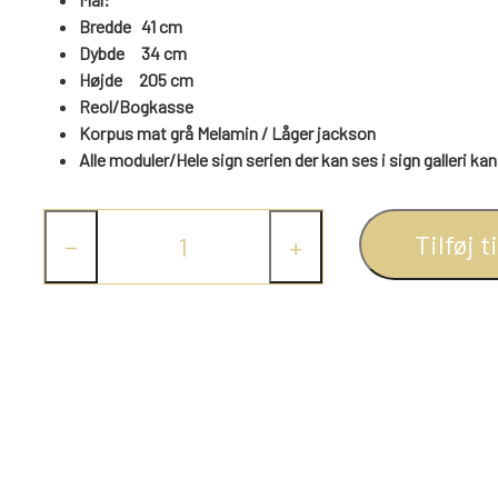
Bredde 41 cm
Dybde 34 cm
Højde
205
cm
Reol/Bogkasse
Korpus mat grå Melamin / Låger jackson
Alle moduler/Hele sign serien der kan ses i sign galleri ka
Tilføj t
−
+