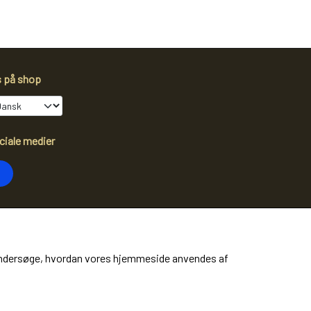
s på shop
ciale medier
dtag vores nyhedsbrev via e-mail
Tilmeld
at undersøge, hvordan vores hjemmeside anvendes af
ere information)