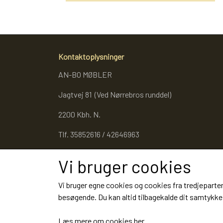
Kontaktoplysninger
AN-BO MØBLER
Jagtvej 81 (Ved Nørrebros runddel)
2200 Kbh. N.
Tlf. 35852616 / 42646963
Cvr. 27053343
Vi bruger cookies
Vi bruger egne cookies og cookies fra tredjeparter
besøgende. Du kan altid tilbagekalde dit samtykke 
Læs mere om cookies her