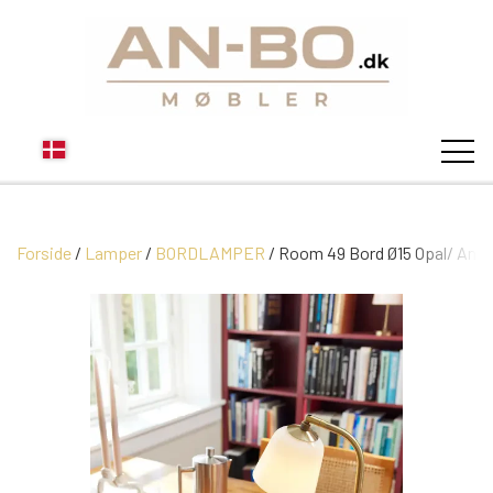
Forside
Lamper
BORDLAMPER
STUEN
Room 49 Bord Ø15 Opal/ Anti
SOFA
SPISESTUEN
MODUL SOFAER
VITRINER
SOVEVÆRELSE
MODUL SOFA DALLAS
SOFABORDE
SKÆNKE