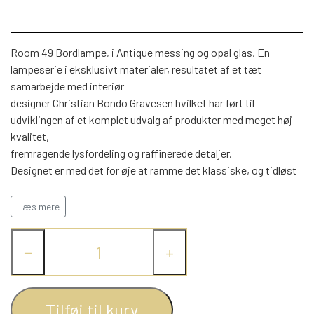
WEBSHOP
DAYBED/CHAISELONG
BELYSNING
BELYSNING
VÆGPANELER
SPEJLE
PARKERING
Room 49 Bordlampe, i Antique messing og opal glas, En
ENTRE
VÆGPANELER
VÆGPANELER
lampeserie i eksklusivt materialer, resultatet af et tæt
SPEJLE
samarbejde med interiør
AFHENTNING
BELYSNING
designer Christian Bondo Gravesen hvilket har ført til
SPEJLE
SPEJLE
udviklingen af et komplet udvalg af produkter med meget høj
kvalitet,
MONTERING & LEVERING
REOLER
fremragende lysfordeling og raffinerede detaljer.
Designet er med det for øje at ramme det klassiske, og tidløst
look, detaljerne er udført i højeste kvalitet, alle modeller er med
OM OS
VÆGPANELER
REOL EDGE
højglanspoleret 2-lagsglas.
Læs mere
På denne bordlampe ser man hvordan der er kræset for
æstetikken, hvor man har integreret afbryderen på stammen
REOL MISTRAL
SPEJLE
−
+
foran, således at betjeningen er nem og enkel. Kablet er med
tekstil, og fleksibiliten er helt i top med kipleddet som gør det
muligt at rotere lampeskærmen hele vej om sig selv. den tunge
REOL SIGN
base, vidner om stabilitet udført med præcision i laserskåret
Tilføj til kurv