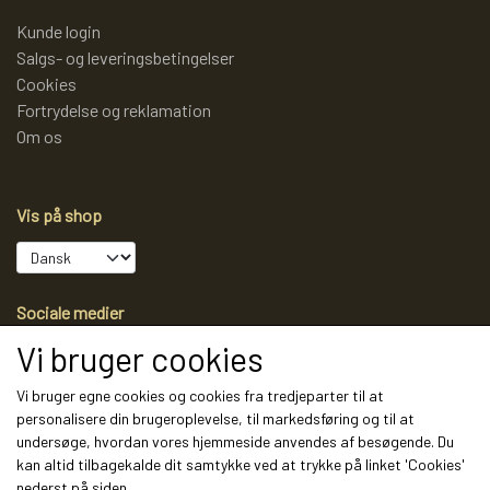
Kunde login
Salgs- og leveringsbetingelser
Cookies
Fortrydelse og reklamation
Om os
Vis på shop
Sociale medier
Vi bruger cookies
Vi bruger egne cookies og cookies fra tredjeparter til at
personalisere din brugeroplevelse, til markedsføring og til at
Modtag vores nyhedsbrev via e-mail
undersøge, hvordan vores hjemmeside anvendes af besøgende. Du
kan altid tilbagekalde dit samtykke ved at trykke på linket 'Cookies'
Tilmeld
nederst på siden.