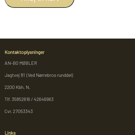
metal. Lampen er med E27 fatning, afsluttet med aluminium
omløber der holder styr på glasset.
REOL BASIC
REOLER/OPBEVARING
BOGREOLER 40 CM DYBDE
Kontaktoplysninger
AN-BO MØBLER
REOLSÆT
Jagtvej 81 (Ved Nørrebros runddel)
2200 Kbh. N.
Tlf. 35852616 / 42646963
Cvr. 27053343
Links