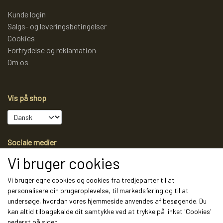
Kunde login
Salgs- og leveringsbetingelser
Cookies
Fortrydelse og reklamation
Om os
Vis på shop
Sociale medier
Vi bruger cookies
Vi bruger egne cookies og cookies fra tredjeparter til at
personalisere din brugeroplevelse, til markedsføring og til at
Modtag vores nyhedsbrev via e-mail
undersøge, hvordan vores hjemmeside anvendes af besøgende. Du
kan altid tilbagekalde dit samtykke ved at trykke på linket 'Cookies'
Tilmeld
nederst på siden.