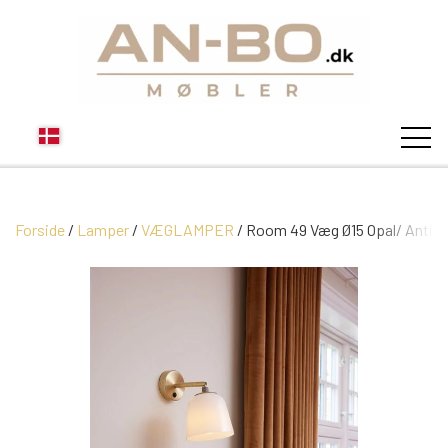
Forside
Lamper
VÆGLAMPER
STUEN
Room 49 Væg Ø15 Opal/ Antiq
SOFA
SPISESTUEN
MODUL SOFAER
VITRINER
SOVEVÆRELSE
MODUL SOFA DALLAS
SOFABORDE
SKÆNKE