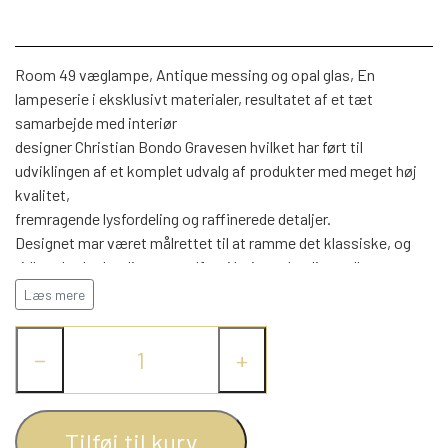
WEBSHOP
DAYBED/CHAISELONG
BELYSNING
BELYSNING
VÆGPANELER
SPEJLE
PARKERING
Room 49 væglampe, Antique messing og opal glas, En
ENTRE
VÆGPANELER
VÆGPANELER
lampeserie i eksklusivt materialer, resultatet af et tæt
SPEJLE
samarbejde med interiør
AFHENTNING
BELYSNING
designer Christian Bondo Gravesen hvilket har ført til
SPEJLE
SPEJLE
udviklingen af et komplet udvalg af produkter med meget høj
kvalitet,
MONTERING & LEVERING
REOLER
fremragende lysfordeling og raffinerede detaljer.
Designet mar været målrettet til at ramme det klassiske, og
tidløst look, detaljerne er udført i højeste kvalitet, alle
OM OS
VÆGPANELER
REOL EDGE
modellerne er med højglanspoleret 2-lagsglas.
Læs mere
På denne væglampe er der kræset for æstetikken, hvor man
har integreret afbryderen på bagpladen i front, således at
REOL MISTRAL
SPEJLE
−
+
betjeningen er nem og ligetil. Kablet er med tekstil, og
fleksibiliten er helt i top med kipleddet som gør det muligt at
rotere lampeskærmen hele vej om sig selv. Korpusset er udført
REOL SIGN
i en tyk metal der øger stabiliten og holdbarheden. Med E27
Tilføj til kurv