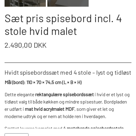
WEBSHOP
DAYBED/CHAISELONG
BELYSNING
BELYSNING
VÆGPANELER
Sæt pris spisebord incl. 4
SPEJLE
PARKERING
ENTRE
VÆGPANELER
stole hvid malet
VÆGPANELER
SPEJLE
AFHENTNING
2.490,00 DKK
BELYSNING
SPEJLE
SPEJLE
MONTERING & LEVERING
REOLER
Hvidt spisebordssæt med 4 stole – lyst og tidløst
Mål (bord): 110 × 70 × 74,5 cm (L × B × H)
OM OS
VÆGPANELER
REOL EDGE
Dette elegante
rektangulære spisebordssæt
i hvid er et lyst og
tidløst valg til både køkken og mindre spisestuer. Bordpladen
REOL MISTRAL
SPEJLE
er udført i
mat hvid acrylmalet MDF
, som giver et let og
moderne udtryk og er nem at holde ren i hverdagen.
REOL SIGN
Sættet leveres komplet med
4 matchende spisebordsstole
.
Stolene har
hvidmalet stel i gummitræ
og er polstret med