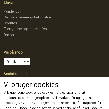
Links
Kunde login
Salgs- og leveringsbetingelser
Cookies
Fortrydelse og reklamation
Om os
Vis på shop
Sociale medier
Vi bruger cookies
Vi bruger egne cookies og cookies fra tredjeparter til at
personalisere din brugeroplevelse, til markedsføring og til at
Modtag vores nyhedsbrev via e-mail
undersøge, hvordan vores hjemmeside anvendes af besøgende. Du
kan altid tilbagekalde dit samtykke ved at trykke på linket 'Cookies'