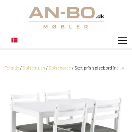
Forside
Spisestuen
Spiseborde
STUEN
Sæt pris spisebord incl. 4 sto
SOFA
SPISESTUEN
MODUL SOFAER
VITRINER
SOVEVÆRELSE
MODUL SOFA DALLAS
SOFABORDE
SKÆNKE