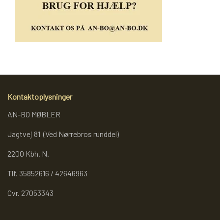
REOL BASIC
REOLER/OPBEVARING
BOGREOLER 40 CM DYBDE
Kontaktoplysninger
AN-BO MØBLER
REOLSÆT
Jagtvej 81 (Ved Nørrebros runddel)
2200 Kbh. N.
Tlf. 35852616 / 42646963
Cvr. 27053343