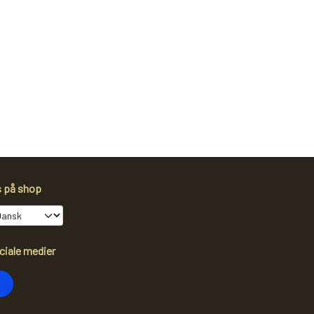
s på shop
ciale medier