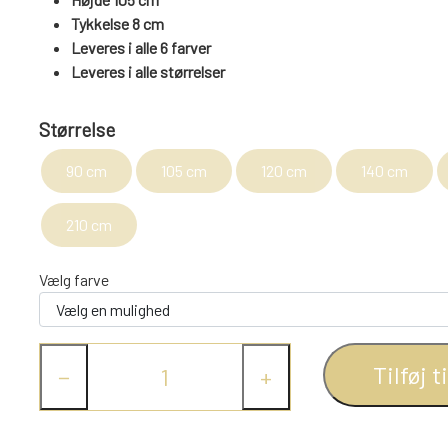
Tykkelse 8 cm
Leveres i alle 6 farver
Leveres i alle størrelser
Størrelse
90 cm
105 cm
120 cm
140 cm
210 cm
Vælg farve
Tilføj t
−
+