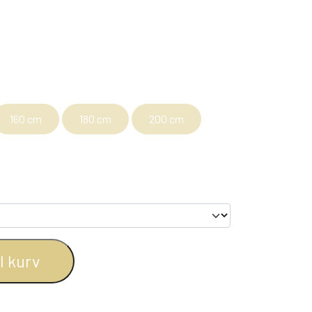
BOGREOLER 40 CM DYBDE
REOLSÆT
160 cm
180 cm
200 cm
il kurv