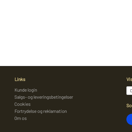
Links
Vi
Kunde login
Salgs- og leveringsbetingelser
Cookies
So
Fortrydelse og reklamation
Om os