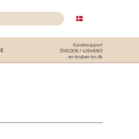
Kundesupport
CE
35852616 / 42646963
an-bo@an-bo.dk
REOLER
REOL EDGE
REOL MISTRAL
REOL SIGN
REOL BASIC
REOLER/OPBEVARING