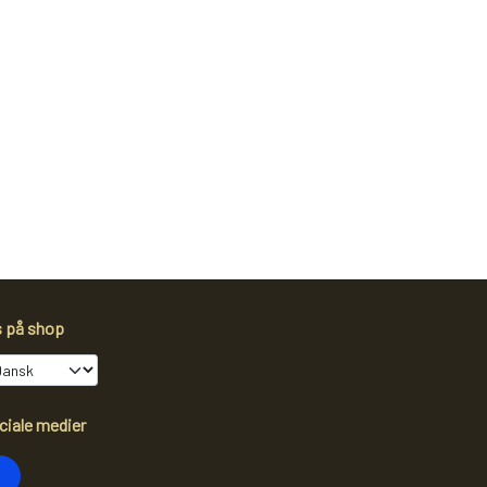
s på shop
ciale medier