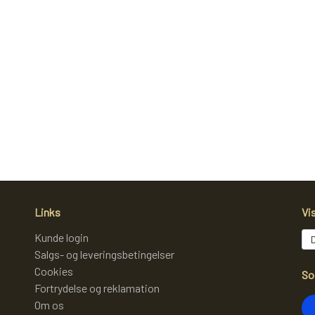
Links
Vi
Kunde login
Salgs- og leveringsbetingelser
Cookies
So
Fortrydelse og reklamation
Om os