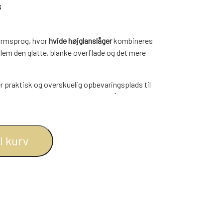
s
BOGREOLER 40 CM DYBDE
REOLSÆT
formsprog, hvor
hvide højglanslåger
kombineres
lem den glatte, blanke overflade og det mere
r praktisk og overskuelig opbevaringsplads til
opbygning gør møblet velegnet til både stue og
rent design.
, orden og et klassisk skandinavisk præg.
il kurv