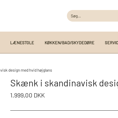
LÆNESTOLE
KØKKEN/BAD/SKYDEDØRE
SERVI
MODUL SOFAER
visk design med hvid højglans
MODUL SOFA DALLAS
 I WEBSHOPPEN
Skænk i skandinavisk desi
MODUL SOFA DETROIT
1.999,00 DKK
MODUL SOFA SEATTLE