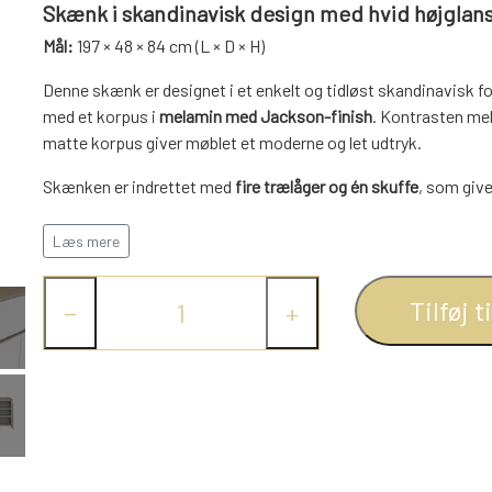
Skænk i skandinavisk design med hvid højglan
Mål:
197 × 48 × 84 cm (L × D × H)
Denne skænk er designet i et enkelt og tidløst skandinavisk 
med et korpus i
melamin med Jackson-finish
. Kontrasten mel
matte korpus giver møblet et moderne og let udtryk.
Skænken er indrettet med
fire trælåger og én skuffe
, som give
service, dokumenter eller andre hverdagsting. Den rummelige 
spisestue, hvor der er behov for funktionel opbevaring i et stil
Læs mere
Et moderne og velafbalanceret møbel, der tilfører hjemmet lys
Tilføj t
−
+