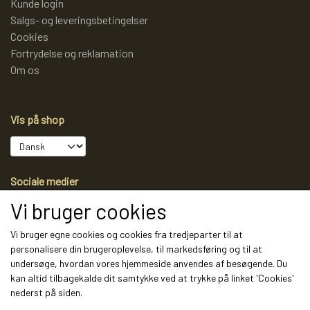
Kunde login
Salgs- og leveringsbetingelser
Cookies
Fortrydelse og reklamation
Om os
Vis på shop
Sociale medier
Vi bruger cookies
Vi bruger egne cookies og cookies fra tredjeparter til at
personalisere din brugeroplevelse, til markedsføring og til at
Modtag vores nyhedsbrev via e-mail
undersøge, hvordan vores hjemmeside anvendes af besøgende. Du
kan altid tilbagekalde dit samtykke ved at trykke på linket 'Cookies'
Tilmeld
nederst på siden.
(mere information)