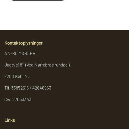
REOL BASIC
REOLER/OPBEVARING
Kontaktoplysninger
BOGREOLER 40 CM DYBDE
AN-BO MØBLER
Jagtvej 81 (Ved Nørrebros runddel)
REOLSÆT
2200 Kbh. N.
Tlf. 35852616 / 42646963
Cvr. 27053343
Links