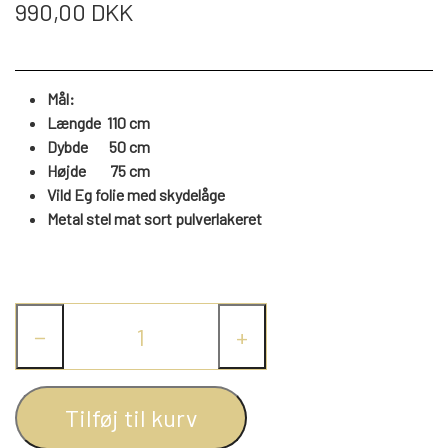
WEBSHOP
990,00 DKK
DAYBED/CHAISELONG
BELYSNING
BELYSNING
VÆGPANELER
SPEJLE
PARKERING
ENTRE
VÆGPANELER
VÆGPANELER
Mål:
SPEJLE
Længde 110 cm
AFHENTNING
BELYSNING
Dybde 50 cm
SPEJLE
SPEJLE
Højde
75
cm
Vild Eg folie med skydelåge
MONTERING & LEVERING
REOLER
Metal stel mat sort pulverlakeret
OM OS
VÆGPANELER
REOL EDGE
−
+
REOL MISTRAL
SPEJLE
Tilføj til kurv
REOL SIGN