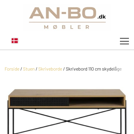
Forside
Stuen
Skriveborde
STUEN
Skrivebord 110 cm skydelåge
SOFA
SPISESTUEN
MODUL SOFAER
VITRINER
SOVEVÆRELSE
MODUL SOFA DALLAS
SOFABORDE
SKÆNKE