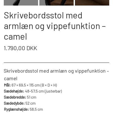
WEBSHOP
DAYBED/CHAISELONG
BELYSNING
BELYSNING
VÆGPANELER
Skrivebordsstol med
SPEJLE
PARKERING
ENTRE
VÆGPANELER
armlæn og vippefunktion –
VÆGPANELER
SPEJLE
camel
AFHENTNING
BELYSNING
SPEJLE
SPEJLE
1.790,00 DKK
MONTERING & LEVERING
REOLER
OM OS
Skrivebordsstol med armlæn og vippefunktion –
VÆGPANELER
REOL EDGE
camel
Mål:
67 × 69,5 × 115 cm (B × D × H)
REOL MISTRAL
SPEJLE
Sædehøjde:
48–57,5 cm (justerbar)
Sædebredde:
51 cm
Sædedybde:
52 cm
REOL SIGN
Ryglænshøjde:
58,5 cm