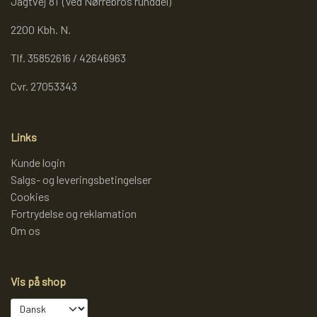
Jagtvej 81 (Ved Nørrebros runddel)
2200 Kbh. N.
Tlf. 35852616 / 42646963
Cvr. 27053343
Links
Kunde login
Salgs- og leveringsbetingelser
Cookies
Fortrydelse og reklamation
Om os
Vis på shop