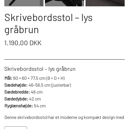
WEBSHOP
DAYBED/CHAISELONG
BELYSNING
BELYSNING
VÆGPANELER
Skrivebordsstol – lys
SPEJLE
PARKERING
ENTRE
VÆGPANELER
gråbrun
VÆGPANELER
SPEJLE
AFHENTNING
1.190,00 DKK
BELYSNING
SPEJLE
SPEJLE
MONTERING & LEVERING
REOLER
Skrivebordsstol – lys gråbrun
Mål:
60 × 60 × 77,5 cm (B × D × H)
OM OS
VÆGPANELER
REOL EDGE
Sædehøjde:
46–56,5 cm (justerbar)
Sædebredde:
46 cm
Sædedybde:
42 cm
REOL MISTRAL
SPEJLE
Ryglænshøjde:
54 cm
Denne skrivebordsstol har et moderne og kompakt design med
REOL SIGN
et let og indbydende udtryk, som gør den velegnet til både