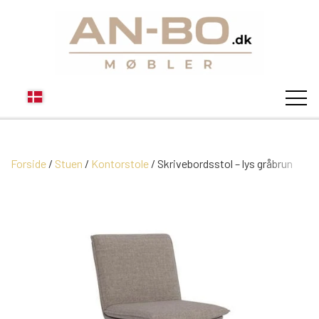
Forside
Stuen
Kontorstole
STUEN
Skrivebordsstol – lys gråbrun
SOFA
SPISESTUEN
MODUL SOFAER
VITRINER
SOVEVÆRELSE
MODUL SOFA DALLAS
SOFABORDE
SKÆNKE