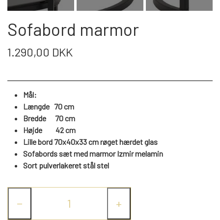
WEBSHOP
DAYBED/CHAISELONG
BELYSNING
BELYSNING
VÆGPANELER
Sofabord marmor
SPEJLE
PARKERING
ENTRE
VÆGPANELER
VÆGPANELER
1.290,00 DKK
SPEJLE
AFHENTNING
BELYSNING
SPEJLE
SPEJLE
Mål:
MONTERING & LEVERING
REOLER
Længde 70 cm
Bredde 70 cm
Højde
42
cm
OM OS
VÆGPANELER
REOL EDGE
Lille bord 70x40x33 cm røget hærdet glas
Sofabords sæt med marmor Izmir melamin
Sort pulverlakeret stål stel
REOL MISTRAL
SPEJLE
−
+
REOL SIGN