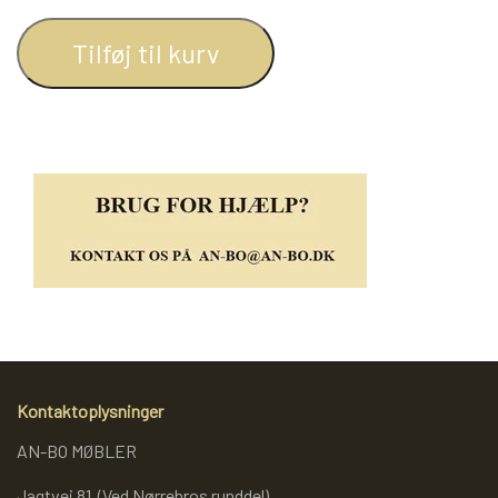
REOL BASIC
Tilføj til kurv
REOLER/OPBEVARING
BOGREOLER 40 CM DYBDE
REOLSÆT
Kontaktoplysninger
AN-BO MØBLER
Jagtvej 81 (Ved Nørrebros runddel)