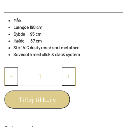
WEBSHOP
DAYBED/CHAISELONG
BELYSNING
BELYSNING
VÆGPANELER
SPEJLE
PARKERING
Mål:
ENTRE
VÆGPANELER
Længde 198 cm
VÆGPANELER
SPEJLE
Dybde 95 cm
AFHENTNING
Højde
87
cm
BELYSNING
SPEJLE
SPEJLE
Stof VIC dusty rosa/ sort metal ben
Sovesofa med click & clack system
MONTERING & LEVERING
REOLER
−
+
OM OS
VÆGPANELER
REOL EDGE
Tilføj til kurv
REOL MISTRAL
SPEJLE
REOL SIGN