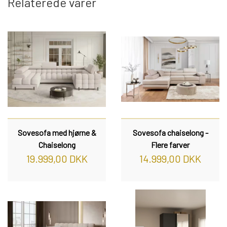
Relaterede varer
REOL BASIC
REOLER/OPBEVARING
BOGREOLER 40 CM DYBDE
REOLSÆT
Sovesofa med hjørne &
Sovesofa chaiselong -
Chaiselong
Flere farver
19.999,00 DKK
14.999,00 DKK