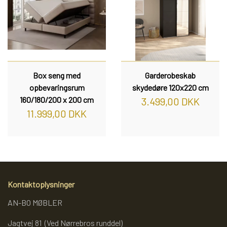
Box seng med
Garderobeskab
opbevaringsrum
skydedøre 120x220 cm
160/180/200 x 200 cm
3.499,00 DKK
11.999,00 DKK
Kontaktoplysninger
AN-BO MØBLER
Jagtvej 81 (Ved Nørrebros runddel)