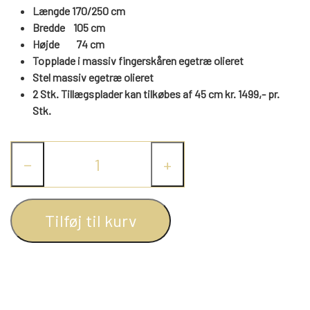
WEBSHOP
DAYBED/CHAISELONG
Længde 170/250 cm
BELYSNING
BELYSNING
Bredde 105 cm
VÆGPANELER
SPEJLE
Højde
74
cm
PARKERING
ENTRE
VÆGPANELER
Topplade i massiv fingerskåren egetræ olieret
VÆGPANELER
SPEJLE
Stel massiv egetræ olieret
AFHENTNING
2 Stk. Tillægsplader kan tilkøbes af 45 cm kr. 1499,- pr.
BELYSNING
SPEJLE
Stk.
SPEJLE
MONTERING & LEVERING
REOLER
−
+
OM OS
VÆGPANELER
REOL EDGE
Tilføj til kurv
REOL MISTRAL
SPEJLE
REOL SIGN