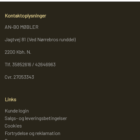
REOL BASIC
Kontaktoplysninger
AN-BO MØBLER
REOLER/OPBEVARING
Jagtvej 81 (Ved Nørrebros runddel)
2200 Kbh. N.
BOGREOLER 40 CM DYBDE
Tlf. 35852616 / 42646963
REOLSÆT
Cvr. 27053343
Links
Kunde login
Salgs- og leveringsbetingelser
Cookies
Fortrydelse og reklamation