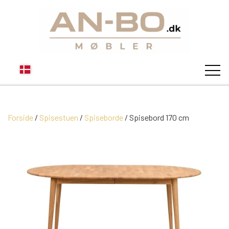
Forside
Spisestuen
Spiseborde
STUEN
Spisebord 170 cm
SOFA
SPISESTUEN
MODUL SOFAER
VITRINER
SOVEVÆRELSE
MODUL SOFA DALLAS
SOFABORDE
SKÆNKE