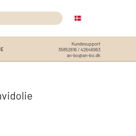
Kundesupport
CE
35852616 / 42646963
an-bo@an-bo.dk
REOLER
REOL EDGE
vidolie
REOL MISTRAL
REOL SIGN
REOL BASIC
REOLER/OPBEVARING