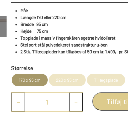
Mål:
Længde 170 eller 220 cm
Bredde 95 cm
Højde
75
cm
Topplade i massiv fingerskåren egetræ hvidolieret
Stel sort stål pulverlakeret sandstruktur u-ben
2 Stk. Tillægsplader kan tilkøbes af 50 cm kr. 1.499,- pr. S
Størrelse
170 x 95 cm
220 x 95 cm
Tillægsplade
Tilføj t
−
+