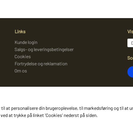
Links
Vi
Kunde login
Salgs- og leveringsbetingelser
Cookies
So
Fortrydelse og reklamation
Om os
Mo
 til at personalisere din brugeroplevelse, til markedsføring og til 
(m
ved at trykke på linket 'Cookies' nederst på siden.