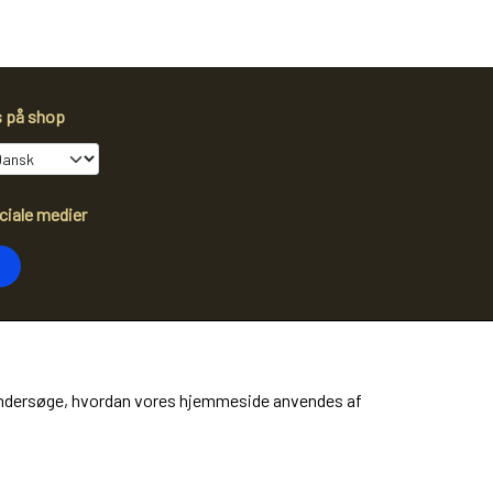
s på shop
ciale medier
dtag vores nyhedsbrev via e-mail
Tilmeld
at undersøge, hvordan vores hjemmeside anvendes af
ere information)