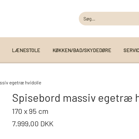
LÆNESTOLE
KØKKEN/BAD/SKYDEDØRE
SERVI
MODUL SOFAER
siv egetræ hvidolie
MODUL SOFA DALLAS
 I WEBSHOPPEN
Spisebord massiv egetræ h
MODUL SOFA DETROIT
170 x 95 cm
MODUL SOFA SEATTLE
7.999,00 DKK