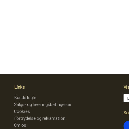
Links
Vi
Kunde login
Salgs- og leveringsbetingelser
Cookies
So
Fortrydelse og reklamation
Om os