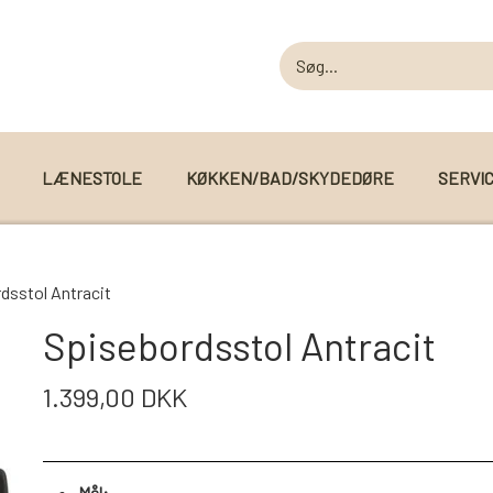
LÆNESTOLE
KØKKEN/BAD/SKYDEDØRE
SERVI
MODUL SOFAER
dsstol Antracit
MODUL SOFA DALLAS
 I WEBSHOPPEN
Spisebordsstol Antracit
MODUL SOFA DETROIT
1.399,00 DKK
MODUL SOFA SEATTLE
Mål: