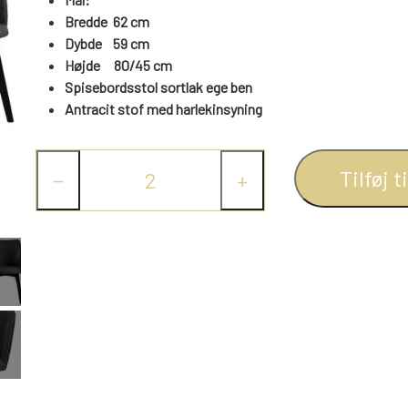
Bredde 62 cm
Dybde 59 cm
Højde 80/45 cm
Spisebordsstol sortlak ege ben
Antracit stof med harlekinsyning
Tilføj t
−
+