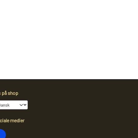
s på shop
ciale medier