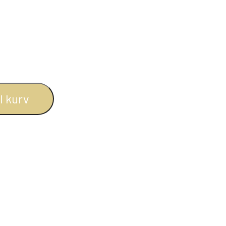
BOGREOLER 40 CM DYBDE
REOLSÆT
il kurv