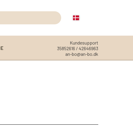
Kundesupport
CE
35852616 / 42646963
an-bo@an-bo.dk
REOLER
REOL EDGE
REOL MISTRAL
REOL SIGN
REOL BASIC
REOLER/OPBEVARING