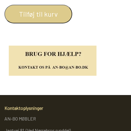
REOL BASIC
Tilføj til kurv
REOLER/OPBEVARING
BOGREOLER 40 CM DYBDE
REOLSÆT
Kontaktoplysninger
AN-BO MØBLER
Jagtvej 81 (Ved Nørrebros runddel)