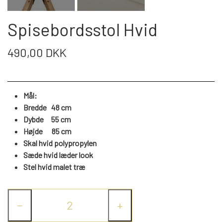
WEBSHOP
DAYBED/CHAISELONG
BELYSNING
BELYSNING
VÆGPANELER
Spisebordsstol Hvid
SPEJLE
PARKERING
ENTRE
VÆGPANELER
VÆGPANELER
490,00 DKK
SPEJLE
AFHENTNING
BELYSNING
SPEJLE
SPEJLE
Mål:
MONTERING & LEVERING
REOLER
Bredde 48 cm
Dybde 55 cm
Højde 85 cm
OM OS
VÆGPANELER
REOL EDGE
Skal hvid polypropylen
Sæde hvid læder look
Stel hvid malet træ
REOL MISTRAL
SPEJLE
−
+
REOL SIGN