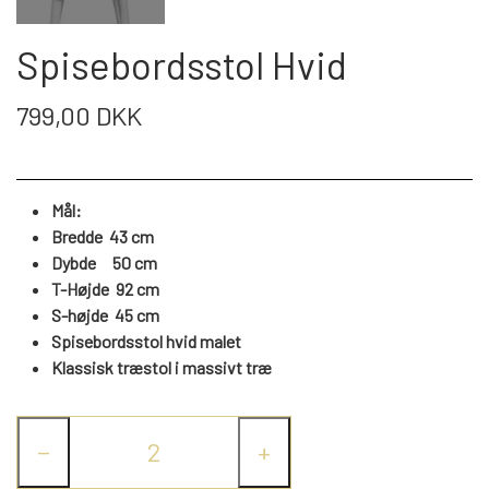
WEBSHOP
DAYBED/CHAISELONG
BELYSNING
BELYSNING
VÆGPANELER
Spisebordsstol Hvid
SPEJLE
PARKERING
ENTRE
VÆGPANELER
VÆGPANELER
799,00 DKK
SPEJLE
AFHENTNING
BELYSNING
SPEJLE
SPEJLE
Mål:
MONTERING & LEVERING
REOLER
Bredde 43 cm
Dybde 50 cm
T-Højde 92 cm
OM OS
VÆGPANELER
REOL EDGE
S-højde 45 cm
Spisebordsstol hvid malet
Klassisk træstol i massivt træ
REOL MISTRAL
SPEJLE
−
+
REOL SIGN