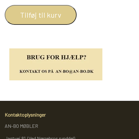
REOL BASIC
Tilføj til kurv
REOLER/OPBEVARING
BOGREOLER 40 CM DYBDE
REOLSÆT
Kontaktoplysninger
AN-BO MØBLER
Jagtvej 81 (Ved Nørrebros runddel)