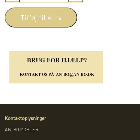
REOL BASIC
Tilføj til kurv
REOLER/OPBEVARING
BOGREOLER 40 CM DYBDE
REOLSÆT
Kontaktoplysninger
AN-BO MØBLER