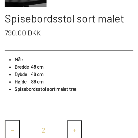
WEBSHOP
DAYBED/CHAISELONG
BELYSNING
BELYSNING
VÆGPANELER
Spisebordsstol sort malet
SPEJLE
PARKERING
ENTRE
VÆGPANELER
VÆGPANELER
790,00 DKK
SPEJLE
AFHENTNING
BELYSNING
SPEJLE
SPEJLE
Mål:
MONTERING & LEVERING
REOLER
Bredde 48 cm
Dybde 48 cm
Højde 86 cm
OM OS
VÆGPANELER
REOL EDGE
Spisebordsstol sort malet træ
REOL MISTRAL
SPEJLE
REOL SIGN
−
+