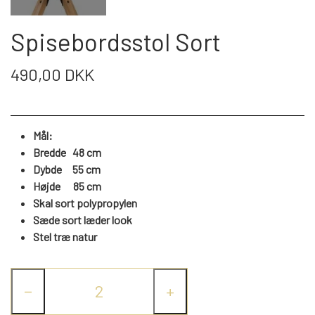
WEBSHOP
DAYBED/CHAISELONG
BELYSNING
BELYSNING
VÆGPANELER
Spisebordsstol Sort
SPEJLE
PARKERING
ENTRE
VÆGPANELER
VÆGPANELER
490,00 DKK
SPEJLE
AFHENTNING
BELYSNING
SPEJLE
SPEJLE
Mål:
MONTERING & LEVERING
REOLER
Bredde 48 cm
Dybde 55 cm
Højde 85 cm
OM OS
VÆGPANELER
REOL EDGE
Skal sort polypropylen
Sæde sort læder look
Stel træ natur
REOL MISTRAL
SPEJLE
−
+
REOL SIGN