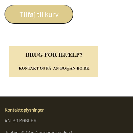
REOL BASIC
Tilføj til kurv
REOLER/OPBEVARING
BOGREOLER 40 CM DYBDE
REOLSÆT
Kontaktoplysninger
AN-BO MØBLER
Jagtvej 81 (Ved Nørrebros runddel)