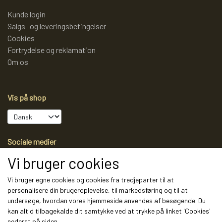
Bredde: 40 cm
Dybde: 40 cm
Kunde login
Højde: 45 cm
Salgs- og leveringsbetingelser
Materiale: MDF med 3D-overflade
Cookies
Farve: mocca
Fortrydelse og reklamation
Maks. belastning: 50 kg
Om os
Sættet indeholder:
Vis på shop
1 stk. sofabord 80 × 60 cm
1 stk. sofabord 40 × 40 cm
Mocca-farvet 3D-overflade
Moderne og fleksibel sofabordsløsning til stuen
Sociale medier
Vi bruger cookies
Vi bruger egne cookies og cookies fra tredjeparter til at
personalisere din brugeroplevelse, til markedsføring og til at
Modtag vores nyhedsbrev via e-mail
undersøge, hvordan vores hjemmeside anvendes af besøgende. Du
kan altid tilbagekalde dit samtykke ved at trykke på linket 'Cookies'
Tilmeld
nederst på siden.