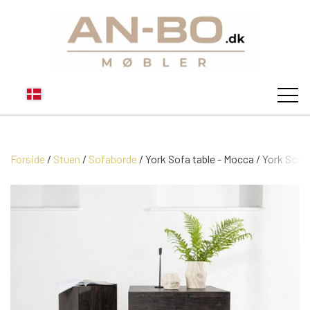
Forside
Stuen
Sofaborde
STUEN
York Sofa table - Mocca / York Sof
SOFA
SPISESTUEN
MODUL SOFAER
VITRINER
SOVEVÆRELSE
MODUL SOFA DALLAS
SOFABORDE
SKÆNKE