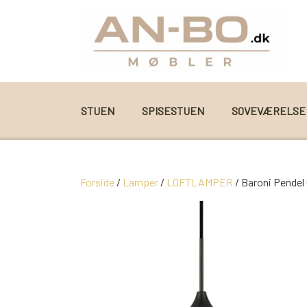
STUEN
SPISESTUEN
SOVEVÆRELSE
SOFA
VITRINER
SENGE
LÆNESTOLE
KØKKEN
KONTAKT & ÅBNINGSTIDER
Forside
Lamper
LOFTLAMPER
Baroni Pendel 
SOFABORDE
SKÆNKE
SOVESOFA
OTIUMSTOLE
BAD
FRAGTPRISER SÅDAN VÆLGER DU FRAGT
SOVESOFA
SPISEBORDE
DAYBED/CHAISELONG
RECLINER
SKYDEDØRE
SÅDAN HANDLER DU I VORES WEBSHOP
SKÆNKE
BÆNKE
GARDEROBESKABE
MASSAGESTOLE
LAMPER
PARKERING
VITRINER
SPISEBORDSSTOLE
KOMMODER
DAYBED/CHAISELONG
VÆGPANELER
AFHENTNING
TV-MEDIA
BARSTOLE
SKÆNKE
LAMPER
SPEJLE
MONTERING & LEVERING