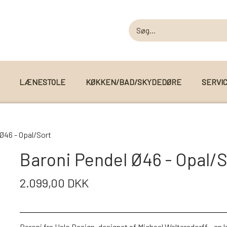
LÆNESTOLE
KØKKEN/BAD/SKYDEDØRE
SERVI
MODUL SOFAER
Ø46 - Opal/Sort
MODUL SOFA DALLAS
 I WEBSHOPPEN
Baroni Pendel Ø46 - Opal/S
MODUL SOFA DETROIT
2.099,00 DKK
MODUL SOFA SEATTLE
Baroni fra Halo Design, designet af Michael Waltersdorff - en