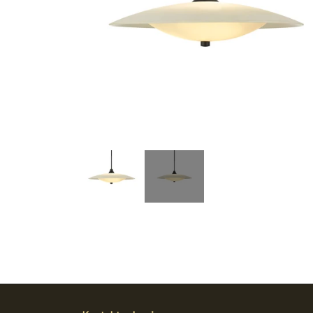
KONTORSTOLE
BARBORDE
SMINKEBORDE/SMYKKESKABE
VÆGPANELER
OM OS
SKRIVEBORDE
ENTRE
BELYSNING
SPEJLE
DAYBED/CHAISELONG
BELYSNING
VÆGPANELER
ENTRE
VÆGPANELER
SPEJLE
BELYSNING
SPEJLE
VÆGPANELER
SPEJLE