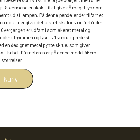
BOGREOLER 40 CM DYBDE
p. Skærmene er skabt til at give så meget lys som
REOLSÆT
nemt ud af lampen. På denne pendel er der tilført et
en roset der giver det æstetiske look og forbinder
. Overgangen er udført i sort lakeret metal og
kobler strømmen og lyset vil kunne sprede sit
 med en designet metal pynte skrue, som giver
kstilkabel. Diameteren er på denne model 46cm.
 størrelser.
il kurv