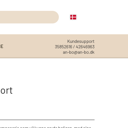
Kundesupport
CE
35852616 / 42646963
an-bo@an-bo.dk
REOLER
REOL EDGE
ort
REOL MISTRAL
REOL SIGN
REOL BASIC
REOLER/OPBEVARING
 lampeserie som vil kunne pryde boligen, med sine