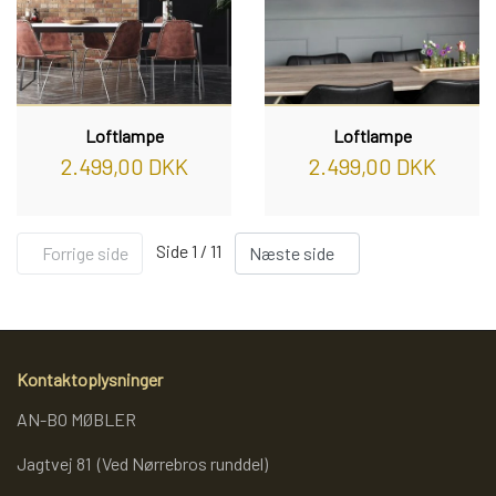
Loftlampe
Loftlampe
2.499,00 DKK
2.499,00 DKK
Side 1 / 11
Forrige side
Næste side
Kontaktoplysninger
AN-BO MØBLER
Jagtvej 81 (Ved Nørrebros runddel)