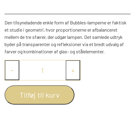
WEBSHOP
DAYBED/CHAISELONG
BELYSNING
BELYSNING
VÆGPANELER
SPEJLE
PARKERING
Den tilsyneladende enkle form af Bubbles-lamperne er faktisk
ENTRE
VÆGPANELER
VÆGPANELER
et studie i geometri, hvor proportionerne er afbalanceret
SPEJLE
mellem de tre sfærer, der udgør lampen. Det samlede udtryk
AFHENTNING
BELYSNING
byder på transparenter og refleksioner via et bredt udvalg af
SPEJLE
SPEJLE
farver og kombinationer af glas- og stålelementer.
MONTERING & LEVERING
REOLER
−
+
OM OS
VÆGPANELER
REOL EDGE
Tilføj til kurv
REOL MISTRAL
SPEJLE
REOL SIGN