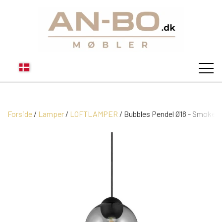
Forside
Lamper
LOFTLAMPER
STUEN
Bubbles Pendel Ø18 - Smoke
SOFA
SPISESTUEN
MODUL SOFAER
VITRINER
SOVEVÆRELSE
MODUL SOFA DALLAS
SOFABORDE
SKÆNKE