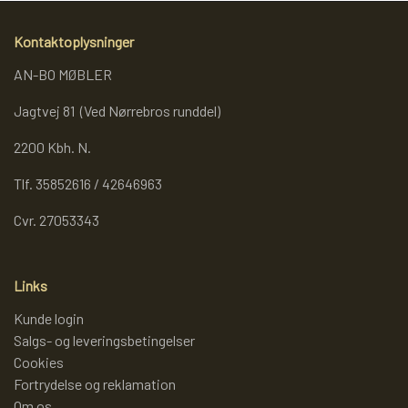
REOL BASIC
Kontaktoplysninger
AN-BO MØBLER
REOLER/OPBEVARING
Jagtvej 81 (Ved Nørrebros runddel)
2200 Kbh. N.
BOGREOLER 40 CM DYBDE
Tlf. 35852616 / 42646963
REOLSÆT
Cvr. 27053343
Links
Kunde login
Salgs- og leveringsbetingelser
Cookies
Fortrydelse og reklamation
Om os