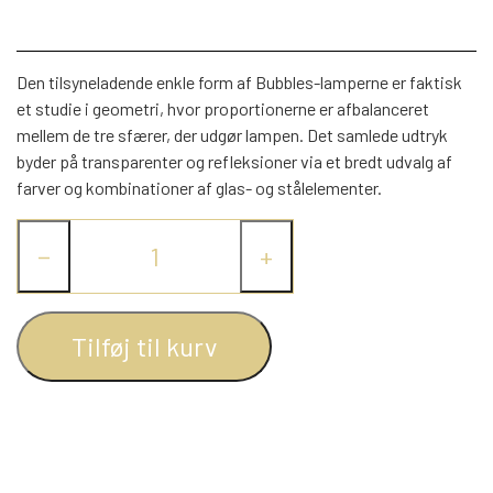
WEBSHOP
DAYBED/CHAISELONG
BELYSNING
BELYSNING
VÆGPANELER
SPEJLE
PARKERING
Den tilsyneladende enkle form af Bubbles-lamperne er faktisk
ENTRE
VÆGPANELER
VÆGPANELER
et studie i geometri, hvor proportionerne er afbalanceret
SPEJLE
mellem de tre sfærer, der udgør lampen. Det samlede udtryk
AFHENTNING
BELYSNING
byder på transparenter og refleksioner via et bredt udvalg af
SPEJLE
SPEJLE
farver og kombinationer af glas- og stålelementer.
MONTERING & LEVERING
REOLER
−
+
OM OS
VÆGPANELER
REOL EDGE
Tilføj til kurv
REOL MISTRAL
SPEJLE
REOL SIGN