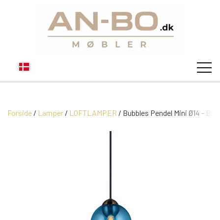
Forside
Lamper
LOFTLAMPER
STUEN
Bubbles Pendel Mini Ø14 - Blå
SOFA
SPISESTUEN
MODUL SOFAER
VITRINER
SOVEVÆRELSE
MODUL SOFA DALLAS
SOFABORDE
SKÆNKE