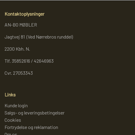
REOL BASIC
Kontaktoplysninger
AN-BO MØBLER
REOLER/OPBEVARING
Jagtvej 81 (Ved Nørrebros runddel)
2200 Kbh. N.
BOGREOLER 40 CM DYBDE
Tlf. 35852616 / 42646963
REOLSÆT
Cvr. 27053343
Links
Kunde login
Salgs- og leveringsbetingelser
Cookies
Fortrydelse og reklamation
Om os