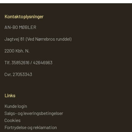
REOL BASIC
Kontaktoplysninger
AN-BO MØBLER
REOLER/OPBEVARING
Jagtvej 81 (Ved Nørrebros runddel)
2200 Kbh. N.
BOGREOLER 40 CM DYBDE
Tlf. 35852616 / 42646963
REOLSÆT
Cvr. 27053343
Links
Kunde login
Salgs- og leveringsbetingelser
Cookies
Fortrydelse og reklamation