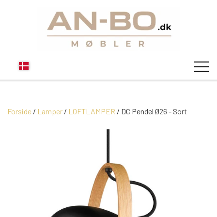
Forside
Lamper
LOFTLAMPER
STUEN
DC Pendel Ø26 - Sort
SOFA
SPISESTUEN
MODUL SOFAER
VITRINER
SOVEVÆRELSE
MODUL SOFA DALLAS
SOFABORDE
SKÆNKE