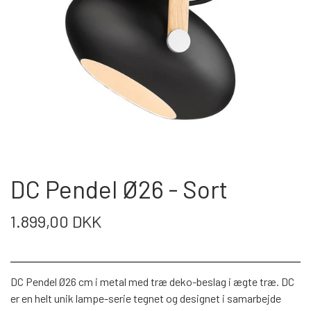
SENGE
LÆNESTOLE
MODUL SOFA DETROIT
SOVESOFA
SPISEBORDE
SOVESOFA
LÆNESTOLE
KØKKEN/BAD/SKYDEDØRE
MODUL SOFA SEATTLE
SKÆNKE
BÆNKE
DAYBED/CHAISELONG
OTIUMSTOLE
KØKKEN
SERVICE
VITRINER
SPISEBORDSSTOLE
GARDEROBESKABE
RECLINER
BAD
KONTAKT & ÅBNINGSTIDER
TV-MEDIA
DC Pendel Ø26 - Sort
BARSTOLE
KOMMODER
MASSAGESTOLE
SKYDEDØRE
FRAGTPRISER SÅDAN VÆLGER DU
1.899,00 DKK
KONTORSTOLE
BARBORDE
SKÆNKE
FRAGT I WEBSHOPPEN
DAYBED/CHAISELONG
LAMPER
SKRIVEBORDE
ENTRE
DC Pendel Ø26 cm i metal med træ deko-beslag i ægte træ. DC
SMINKEBORDE/SMYKKESKABE
SÅDAN HANDLER DU I VORES
LAMPER
er en helt unik lampe-serie tegnet og designet i samarbejde
VÆGPANELER