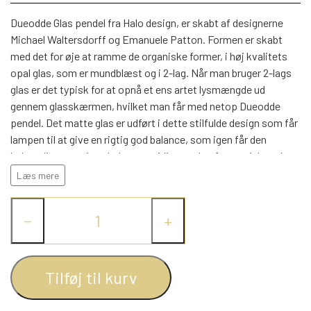
WEBSHOP
DAYBED/CHAISELONG
BELYSNING
BELYSNING
Dueodde Glas pendel fra Halo design, er skabt af designerne
VÆGPANELER
SPEJLE
Michael Waltersdorff og Emanuele Patton. Formen er skabt
PARKERING
ENTRE
med det for øje at ramme de organiske former, i høj kvalitets
VÆGPANELER
VÆGPANELER
opal glas, som er mundblæst og i 2-lag. Når man bruger 2-lags
SPEJLE
glas er det typisk for at opnå et ens artet lysmængde ud
AFHENTNING
BELYSNING
gennem glasskærmen, hvilket man får med netop Dueodde
SPEJLE
SPEJLE
pendel. Det matte glas er udført i dette stilfulde design som får
lampen til at give en rigtig god balance, som igen får den
MONTERING & LEVERING
REOLER
behagelig stemning skabt, samtidigt med et fantatsisk god
lysudbytte. Med sit antique messing fatning i E27 ser man
Læs mere
OM OS
tydligt at der er kræset for detaljerne. Tekstilkablet lampen er
VÆGPANELER
REOL EDGE
monteret med indvendigt lavet i en udgave af silicone, som
−
+
tilsikre at lampen altid hænger lige. Dueodde kan med andre ord
være med til at skabe den helt perfekte stemning. Kendetegnet
REOL MISTRAL
SPEJLE
for Dueodde serien, er den perfekte lampe, i høj kvalitet, i
dansk design. Dueodde består af 3 forskellige størrelser
Tilføj til kurv
REOL SIGN
pendler Ø18, Ø24 samt den store i Ø30cm i diameter. I øvrigt kan
der fortælles at Dueodde er en af Bornholms bedste strande, og