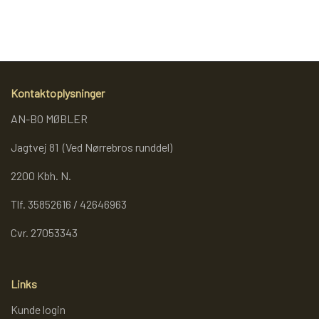
den ultrafine sand bliver traditionelt brugt i timeglas.
REOL BASIC
REOLER/OPBEVARING
Kontaktoplysninger
AN-BO MØBLER
BOGREOLER 40 CM DYBDE
Jagtvej 81 (Ved Nørrebros runddel)
REOLSÆT
2200 Kbh. N.
Tlf. 35852616 / 42646963
Cvr. 27053343
Links
Kunde login