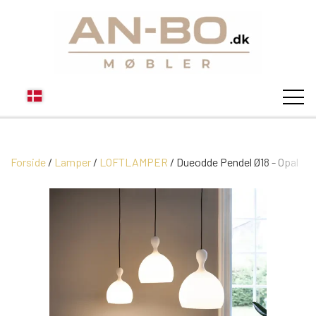
Forside
Lamper
LOFTLAMPER
STUEN
Dueodde Pendel Ø18 - Opal
SOFA
SPISESTUEN
MODUL SOFAER
VITRINER
SOVEVÆRELSE
MODUL SOFA DALLAS
SOFABORDE
SKÆNKE