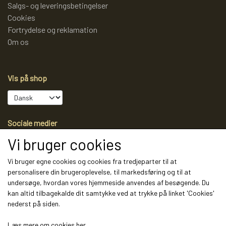
Salgs- og leveringsbetingelser
Cookies
Fortrydelse og reklamation
Om os
Vis på shop
Sociale medier
Vi bruger cookies
Vi bruger egne cookies og cookies fra tredjeparter til at
personalisere din brugeroplevelse, til markedsføring og til at
Modtag vores nyhedsbrev via e-mail
undersøge, hvordan vores hjemmeside anvendes af besøgende. Du
kan altid tilbagekalde dit samtykke ved at trykke på linket 'Cookies'
Tilmeld
nederst på siden.
(mere information)
Læs mere om cookies her