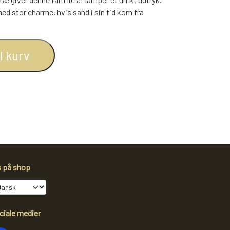
BOGREOLER 40 CM DYBDE
ed stor charme, hvis sand i sin tid kom fra
REOLSÆT
il kurv
s på shop
ciale medier