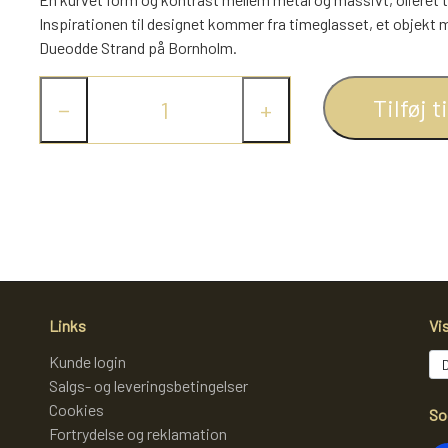
Inspirationen til designet kommer fra timeglasset, et objekt m
Dueodde Strand på Bornholm.
Tilføj t
−
+
Links
Vi
Kunde login
Salgs- og leveringsbetingelser
Cookies
So
Fortrydelse og reklamation