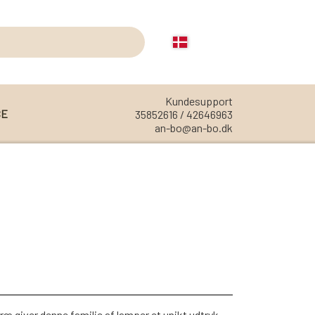
Kundesupport
CE
35852616 / 42646963
an-bo@an-bo.dk
REOLER
REOL EDGE
REOL MISTRAL
REOL SIGN
REOL BASIC
REOLER/OPBEVARING
æ giver denne familie af lamper et unikt udtryk.