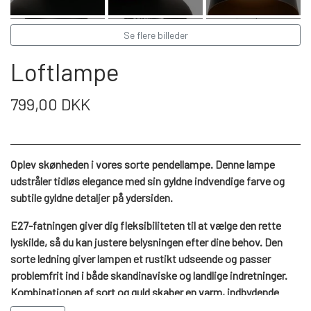
WEBSHOP
DAYBED/CHAISELONG
BELYSNING
BELYSNING
VÆGPANELER
Se flere billeder
SPEJLE
PARKERING
ENTRE
VÆGPANELER
Loftlampe
VÆGPANELER
SPEJLE
AFHENTNING
BELYSNING
799,00 DKK
SPEJLE
SPEJLE
MONTERING & LEVERING
REOLER
Oplev skønheden i vores sorte pendellampe. Denne lampe
udstråler tidløs elegance med sin gyldne indvendige farve og
OM OS
VÆGPANELER
REOL EDGE
subtile gyldne detaljer på ydersiden.
E27-fatningen giver dig fleksibiliteten til at vælge den rette
REOL MISTRAL
SPEJLE
lyskilde, så du kan justere belysningen efter dine behov. Den
sorte ledning giver lampen et rustikt udseende og passer
problemfrit ind i både skandinaviske og landlige indretninger.
REOL SIGN
Kombinationen af sort og guld skaber en varm, indbydende
atmosfære med et strejf af modernitet. Uanset om du placerer