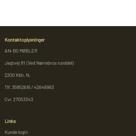
de bløde behaglige stof. Den er med E27- standart fatning der
REOL BASIC
giver uendelig mange muligheder for at sætte netop den
stemning man ønsker.
REOLER/OPBEVARING
Kontaktoplysninger
AN-BO MØBLER
BOGREOLER 40 CM DYBDE
Jagtvej 81 (Ved Nørrebros runddel)
REOLSÆT
2200 Kbh. N.
Tlf. 35852616 / 42646963
Cvr. 27053343
Links
Kunde login