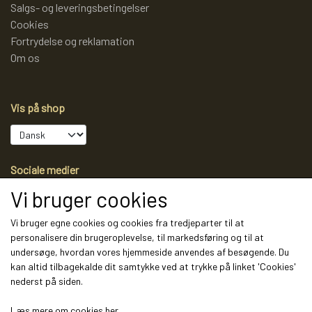
Salgs- og leveringsbetingelser
Cookies
Fortrydelse og reklamation
Om os
Vis på shop
Sociale medier
Vi bruger cookies
Vi bruger egne cookies og cookies fra tredjeparter til at
personalisere din brugeroplevelse, til markedsføring og til at
Modtag vores nyhedsbrev via e-mail
undersøge, hvordan vores hjemmeside anvendes af besøgende. Du
kan altid tilbagekalde dit samtykke ved at trykke på linket 'Cookies'
Tilmeld
nederst på siden.
(mere information)
Læs mere om cookies her