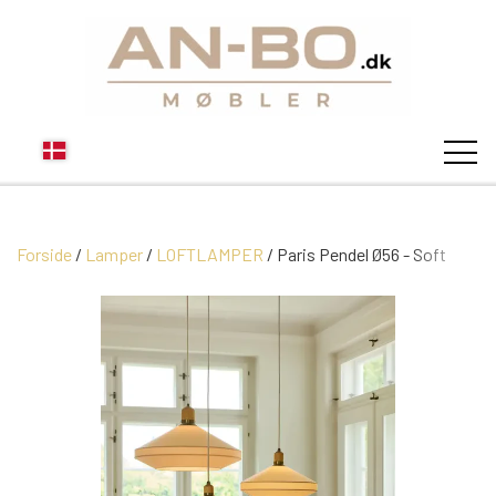
Forside
Lamper
LOFTLAMPER
STUEN
Paris Pendel Ø56 - Soft
SOFA
SPISESTUEN
MODUL SOFAER
VITRINER
SOVEVÆRELSE
MODUL SOFA DALLAS
SOFABORDE
SKÆNKE