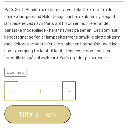
WEBSHOP
DAYBED/CHAISELONG
BELYSNING
BELYSNING
Paris Soft-Pendel med Creme farvet tekstil skærm fra det
VÆGPANELER
SPEJLE
danske lampebrand Halo Design har her skabt en ny elegant
PARKERING
ENTRE
lampeserie ved navn Paris Soft, som er inspireret af det
VÆGPANELER
VÆGPANELER
parisiske modebillede - heraf navnet på serien. Det som især
SPEJLE
kendetegner serien er lampeskærmens smukke glatte skærm
AFHENTNING
BELYSNING
med dekorative kantlinjer, der skaber en harmonisk overflade
SPEJLE
SPEJLE
sam tovergang fra kant til kant - tendenser som man kan
forestille sig på catwalkene i Paris og i det pulserende
MONTERING & LEVERING
REOLER
gadebillede. Den smukke stil og harmoniske detaljer tilfører
elegance og eksklusivitet til lampen, samtidig også et touch af
Læs mere
OM OS
ekstravagance, som gør, at den adskiller sig fra andre lamper.
VÆGPANELER
REOL EDGE
Lampeserien findes i flere størrelser i skønne lyse toner. Paris
−
+
lampeserien tilfører med sit design elegance i hjemmet og er
særdeles oplagt at have hængende over spisebordet i
REOL MISTRAL
SPEJLE
spisestuen eller over sofabordet i stuen, hvor den på
smukkeste vis vil sprede sit lys i rummet. Paris er designet af
Tilføj til kurv
REOL SIGN
designerne Michael Waltersdorff, Emanuele Patton.
Lampen spreder stilfuld lyset fra åbningen i bunden til gennem