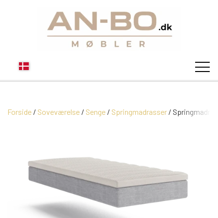
Forside
Soveværelse
STUEN
Senge
Springmadrasser
Springmadras
SOFA
SPISESTUEN
MODUL SOFAER
VITRINER
SOVEVÆRELSE
MODUL SOFA DALLAS
SOFABORDE
SKÆNKE