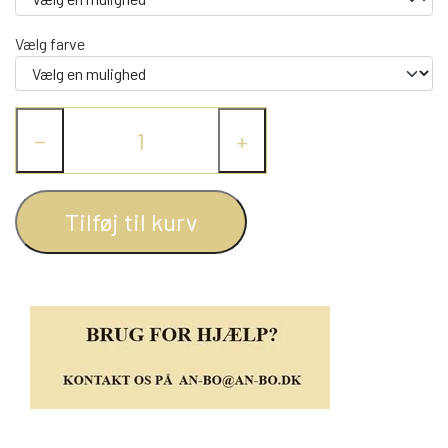
REOL BASIC
Vælg farve
REOLER/OPBEVARING
−
+
BOGREOLER 40 CM DYBDE
Tilføj til kurv
REOLSÆT