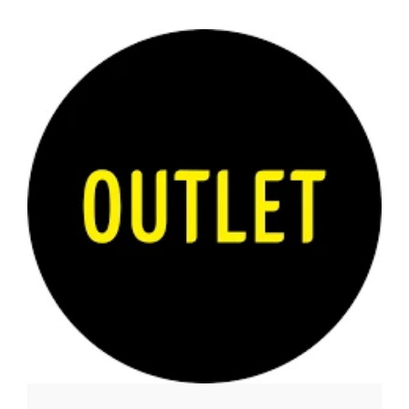
REOL BASIC
REOLER/OPBEVARING
BOGREOLER 40 CM DYBDE
REOLSÆT