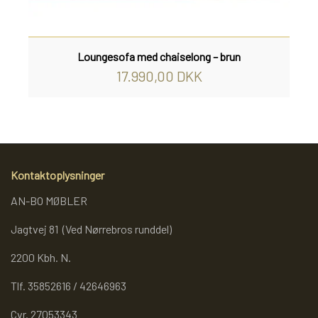
Loungesofa med chaiselong – brun
17.990,00 DKK
Kontaktoplysninger
AN-BO MØBLER
Jagtvej 81 (Ved Nørrebros runddel)
2200 Kbh. N.
Tlf. 35852616 / 42646963
Cvr. 27053343