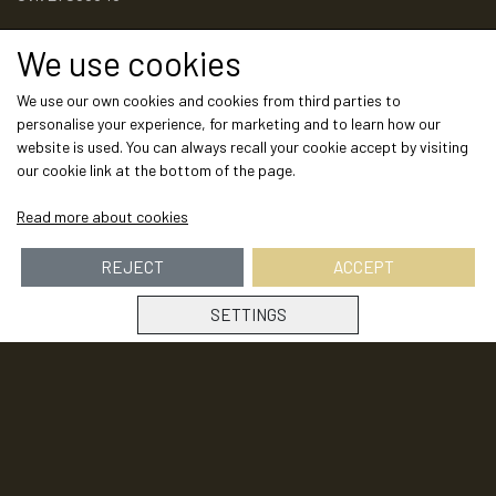
We use cookies
Links
We use our own cookies and cookies from third parties to
Kunde login
personalise your experience, for marketing and to learn how our
Salgs- og leveringsbetingelser
website is used. You can always recall your cookie accept by visiting
Cookies
our cookie link at the bottom of the page.
Fortrydelse og reklamation
Read more about cookies
Om os
REJECT
ACCEPT
Show on shop
SETTINGS
Social media