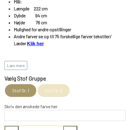
WEBSHOP
Mål:
DAYBED/CHAISELONG
BELYSNING
Længde 222 cm
BELYSNING
VÆGPANELER
SPEJLE
Dybde 94 cm
PARKERING
ENTRE
Højde
76
cm
VÆGPANELER
VÆGPANELER
Mulighed for andre opstillinger
SPEJLE
Andre farver se op til 75 forskellige farver tekstiler/
AFHENTNING
BELYSNING
Læder
Klik her
SPEJLE
SPEJLE
MONTERING & LEVERING
REOLER
Læs mere
Vælg Stof Gruppe
OM OS
VÆGPANELER
REOL EDGE
Stof Gr. 1
Stof Gr. 2
REOL MISTRAL
SPEJLE
Skriv den ønskede farve her
REOL SIGN