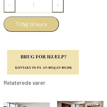
−
+
REOL BASIC
Tilføj til kurv
REOLER/OPBEVARING
BOGREOLER 40 CM DYBDE
REOLSÆT
Relaterede varer