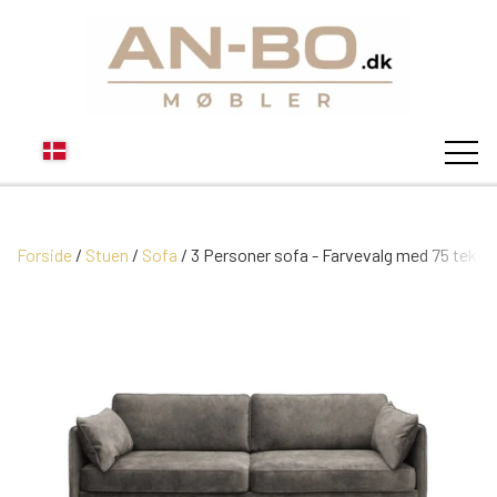
Forside
Stuen
Sofa
3 Personer sofa - Farvevalg med 75 tekstil
STUEN
SOFA
SPISESTUEN
MODUL SOFAER
VITRINER
SOVEVÆRELSE
MODUL SOFA DALLAS
SOFABORDE
SKÆNKE