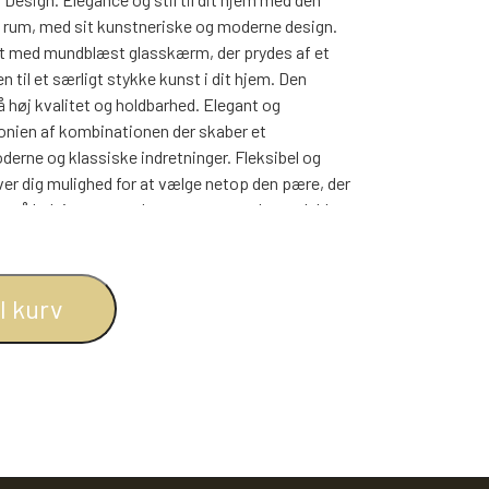
BOGREOLER 40 CM DYBDE
rt rum, med sit kunstneriske og moderne design.
REOLSÆT
rt med mundblæst glasskærm, der prydes af et
 til et særligt stykke kunst i dit hjem. Den
høj kvalitet og holdbarhed. Elegant og
onien af kombinationen der skaber et
erne og klassiske indretninger. Fleksibel og
er dig mulighed for at vælge netop den pære, der
et på ledningen, gør det nemt at tænde og slukke
else til at pryde enhver overflade i dit hjem. Den
eller som en del af din vindueskarm.
il kurv
og hygge til dit hjem. Dens sofistikerede udseende
or du placerer den.