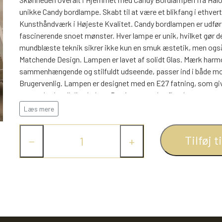
unikke Candy bordlampe. Skabt til at være et blikfang i ethve
Kunsthåndværk i Højeste Kvalitet. Candy bordlampen er udfø
fascinerende snoet mønster. Hver lampe er unik, hvilket gør den
mundblæste teknik sikrer ikke kun en smuk æstetik, men også 
Matchende Design. Lampen er lavet af solidt Glas. Mærk harm
sammenhængende og stilfuldt udseende, passer ind i både mod
Brugervenlig. Lampen er designet med en E27 fatning, som giv
passer bedst til dine behov. Den integrerede afbryder, monter
for lyset.
Læs mere
Candy bordlampen, findes i flere farver, og har en perfekt størr
kompakte form gør den ideel til natborde, skriveborde, hylder 
Tilføj t
−
+
Candy bordlampen fra Halo Design tilføjer et strejf af luksus 
og behagelige lys vil skabe den perfekte atmosfære, uanset hv