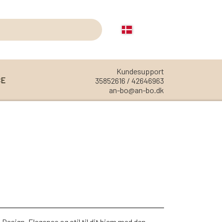
Kundesupport
CE
35852616 / 42646963
an-bo@an-bo.dk
REOLER
REOL EDGE
REOL MISTRAL
REOL SIGN
REOL BASIC
REOLER/OPBEVARING
esign. Elegance og stil til dit hjem med den