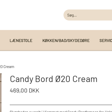
LÆNESTOLE
KØKKEN/BAD/SKYDEDØRE
SERVI
MODUL SOFAER
20 Cream
MODUL SOFA DALLAS
 I WEBSHOPPEN
Candy Bord Ø20 Cream
MODUL SOFA DETROIT
469,00 DKK
MODUL SOFA SEATTLE
Skønheden overalt i Hjemmet med Candy Bordlampen fra Halo D