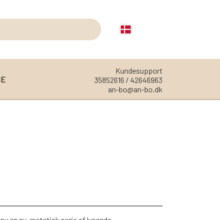
Kundesupport
CE
35852616 / 42646963
an-bo@an-bo.dk
REOLER
REOL EDGE
REOL MISTRAL
REOL SIGN
REOL BASIC
REOLER/OPBEVARING
nu en ny, æstetisk serie af lysende