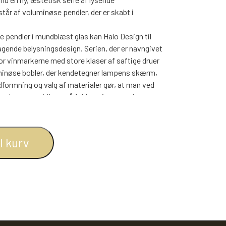
BOGREOLER 40 CM DYBDE
står af voluminøse pendler, der er skabt i
REOLSÆT
 pendler i mundblæst glas kan Halo Design til
agende belysningsdesign. Serien, der er navngivet
or vinmarkerne med store klaser af saftige druer
luminøse bobler, der kendetegner lampens skærm,
udformning og valg af materialer gør, at man ved
dtryk og samtidig opnå fuld styring over den
størrelser, så designet både kan tilpasses det
eller benyttes i klaser af flere i den store hall
il kurv
enter på at blive udforsket.
størrelser: Ø15 cm, Ø20 cm og Ø25 cm