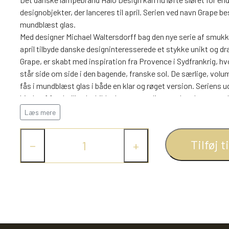
designobjekter, der lanceres til april. Serien ved navn Grape be
mundblæst glas.
Med designer Michael Waltersdorff bag den nye serie af smukke
april tilbyde danske designinteresserede et stykke unikt og dr
Grape, er skabt med inspiration fra Provence i Sydfrankrig, hv
står side om side i den bagende, franske sol. De særlige, vo
fås i mundblæst glas i både en klar og røget version. Seriens 
hjælp af forskellige lyskilder kan personliggøre det elegante u
ønskede mængde lys.
Læs mere
Den nye lampeserie fås udover de to typer af glas også i flere 
mørke hjørne, pladsen over køkkenbord eller -ø samt spisebord  
Tilføj t
−
+
med højt til loftet. Grape giver et utal af muligheder, der blot v
Grape findes i en klar og røget version samt i tre forskellige 