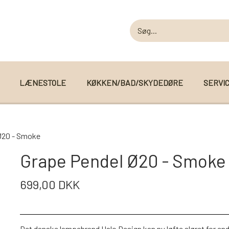
LÆNESTOLE
KØKKEN/BAD/SKYDEDØRE
SERVI
MODUL SOFAER
Ø20 - Smoke
MODUL SOFA DALLAS
 I WEBSHOPPEN
Grape Pendel Ø20 - Smoke
MODUL SOFA DETROIT
699,00 DKK
MODUL SOFA SEATTLE
Det danske lampebrand Halo Design kan nu løfte sløret for end