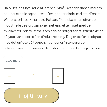
WEBSHOP
DAYBED/CHAISELONG
BELYSNING
BELYSNING
Halo Designs nye serie af lamper "Nivå" Skaber balance mellem
VÆGPANELER
SPEJLE
det industrielle og naturen - Designet er skabt mellem Michael
PARKERING
ENTRE
Waltersdorff og Emanuele Patton. Metalskærmen giver det
VÆGPANELER
VÆGPANELER
industrielle design, om skærmet ensretter lyset med den
SPEJLE
hvidlakeret inderskærm, som derved sørger for at største delen
AFHENTNING
BELYSNING
af lyset kanaliseres i en direkte retning. Dog er serien designet
SPEJLE
SPEJLE
med det unikke på toppen, hvor der er inkorpurert en
dekorations ring i massivt træ. der er sikre en flot linje mellem
MONTERING & LEVERING
REOLER
skærnm og træ ringen, hvor lyset vil give en elegant stribe af
behageligt lys. Træringen giver den naturlige balance, en flot
Læs mere
OM OS
tonet farvet i træet giver det rolige design. En rigtig fin
VÆGPANELER
REOL EDGE
balance. Serien finde i flere udgaver, som i gulv, pendler i 2
−
+
størrelser, samt væglampe. alle modeller findes ligeledes i 2
farver Grå og sort. Nivå er udført med standart fatninger i E27
REOL MISTRAL
SPEJLE
samt G9. Vi anbefaler der bruges LED lyskilder, hvor du nemt
finder de rette muligheder hod COLORS By Halo design.
Tilføj til kurv
REOL SIGN
Nivå lampe serie den perfekte balance - Halo Design