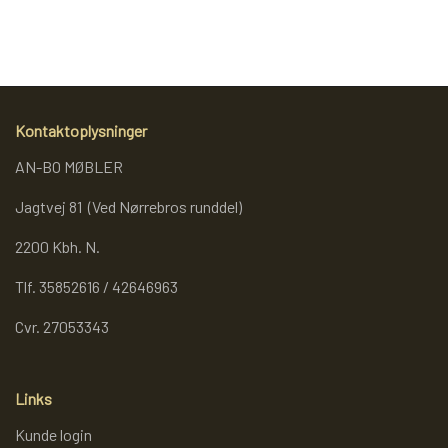
REOL BASIC
REOLER/OPBEVARING
Kontaktoplysninger
AN-BO MØBLER
BOGREOLER 40 CM DYBDE
Jagtvej 81 (Ved Nørrebros runddel)
REOLSÆT
2200 Kbh. N.
Tlf. 35852616 / 42646963
Cvr. 27053343
Links
Kunde login