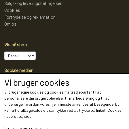
Salgs- og leveringsbetingelser
Cookies
Fortrydelse og reklamation
Om os
Vis på shop
Sociale medier
Vi bruger cookies
Vi bruger egne cookies og cookies fra tredjeparter til at
personalisere din brugeroplevelse, til markedsføring og til at
Modtag vores nyhedsbrev via e-mail
undersøge, hvordan vores hjemmeside anvendes af besøgende. Du
kan altid tilbagekalde dit samtykke ved at trykke på linket 'Cookies'
Tilmeld
nederst på siden.
(mere information)
Læs mere om cookies her