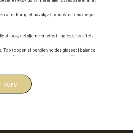
BOGREOLER 40 CM DYBDE
REOLSÆT
ingen af et komplet udvalg af produkter med meget
øst look, detaljerne er udført i højeste kvalitet,
. Top toppen af pendlen holdes glasset i balance
eknik. Pendlen er klædt på medtekstil kabel. Med
 den belysningsstemning man måtte ønske i
 omløber, der vidner om høj kvalitet.
il kurv