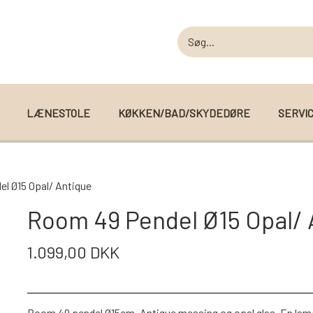
LÆNESTOLE
KØKKEN/BAD/SKYDEDØRE
SERVI
MODUL SOFAER
l Ø15 Opal/ Antique
MODUL SOFA DALLAS
 I WEBSHOPPEN
Room 49 Pendel Ø15 Opal/ 
MODUL SOFA DETROIT
1.099,00 DKK
MODUL SOFA SEATTLE
Room 49 pendel Ø15cm, Antique messing og opal glas, En lampes