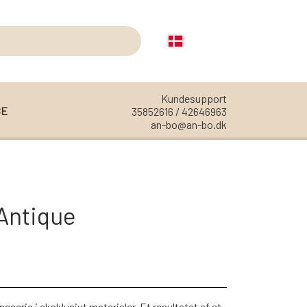
Kundesupport
CE
35852616 / 42646963
an-bo@an-bo.dk
REOLER
REOL EDGE
Antique
REOL MISTRAL
REOL SIGN
REOL BASIC
REOLER/OPBEVARING
erie i eksklusivt materialer. Et resultatet af et