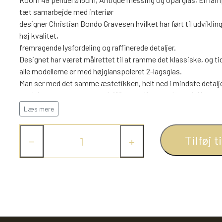
tæt samarbejde med interiør
designer Christian Bondo Gravesen hvilket har ført til udvikl
høj kvalitet,
fremragende lysfordeling og raffinerede detaljer.
Designet har været målrettet til at ramme det klassiske, og tidl
alle modellerne er med højglanspoleret 2-lagsglas.
Man ser med det samme æstetikken, helt ned i mindste detalje
med den monteret top med riflinger udført med special laser t
den monteret E27 fatning har man mange muligheder til at få
Læs mere
hjemmet. Glasset holdes på plads med den designet aluminiums
Tilføj t
−
+