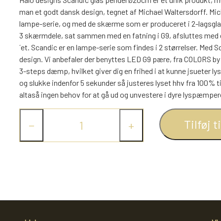
man et godt dansk design, tegnet af Michael Waltersdorff. Mic
lampe-serie, og med de skærme som er produceret i 2-lagsglas
3 skærmdele, sat sammen med en fatning i G9, afsluttes med el
´et. Scandic er en lampe-serie som findes i 2 størrelser. Med 
design. Vi anbefaler der benyttes LED G9 pære, fra COLORS by
3-steps dæmp, hvilket giver dig en frihed i at kunne jsueter ly
og slukke indenfor 5 sekunder så justeres lyset hhv fra 100% til
altaså ingen behov for at gå ud og unvestere i dyre lyspæmpere
Tilføj t
−
+