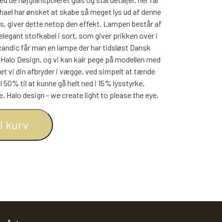
BOGREOLER 40 CM DYBDE
hael har ønsket at skabe så meget lys ud af denne
REOLSÆT
, giver dette netop den effekt. Lampen består af
egant stofkabel i sort, som giver prikken over i
Scandic får man en lampe der har tidsløst Dansk
 Halo Design, og vi kan kalr pege på modellen med
set vi din afbryder i vægge, ved simpelt at tænde
 50% til at kunne gå helt ned i 15% lysstyrke,
. Halo design - we create light to please the eye.
il kurv