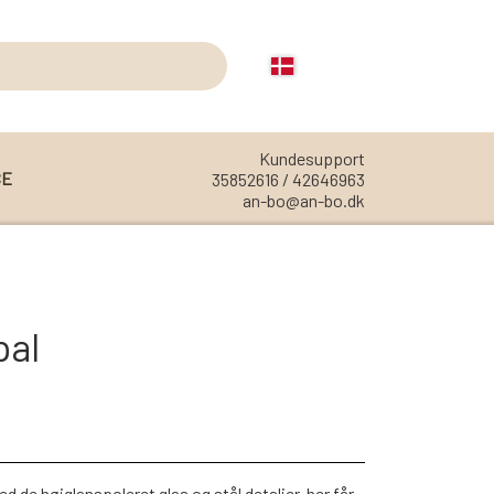
Kundesupport
CE
35852616 / 42646963
an-bo@an-bo.dk
REOLER
REOL EDGE
pal
REOL MISTRAL
REOL SIGN
REOL BASIC
REOLER/OPBEVARING
 de højglanspoleret glas og stål detaljer, her får