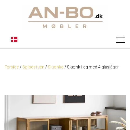
Forside
Spisestuen
Skænke
STUEN
Skænk i eg med 4 glaslåger
SOFA
SPISESTUEN
MODUL SOFAER
VITRINER
SOVEVÆRELSE
MODUL SOFA DALLAS
SOFABORDE
SKÆNKE