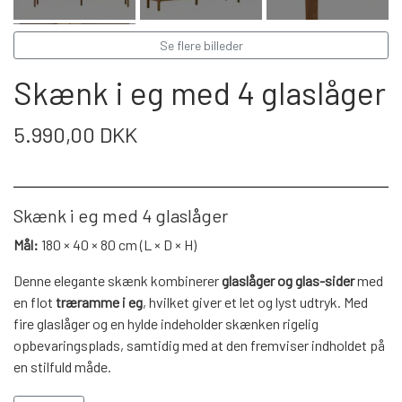
WEBSHOP
DAYBED/CHAISELONG
BELYSNING
BELYSNING
VÆGPANELER
Se flere billeder
SPEJLE
PARKERING
ENTRE
VÆGPANELER
Skænk i eg med 4 glaslåger
VÆGPANELER
SPEJLE
AFHENTNING
BELYSNING
5.990,00 DKK
SPEJLE
SPEJLE
MONTERING & LEVERING
REOLER
Skænk i eg med 4 glaslåger
OM OS
Mål:
180 × 40 × 80 cm (L × D × H)
VÆGPANELER
REOL EDGE
Denne elegante skænk kombinerer
glaslåger og glas-sider
med
en flot
træramme i eg
, hvilket giver et let og lyst udtryk. Med
REOL MISTRAL
SPEJLE
fire glaslåger og en hylde indeholder skænken rigelig
opbevaringsplads, samtidig med at den fremviser indholdet på
en stilfuld måde.
REOL SIGN